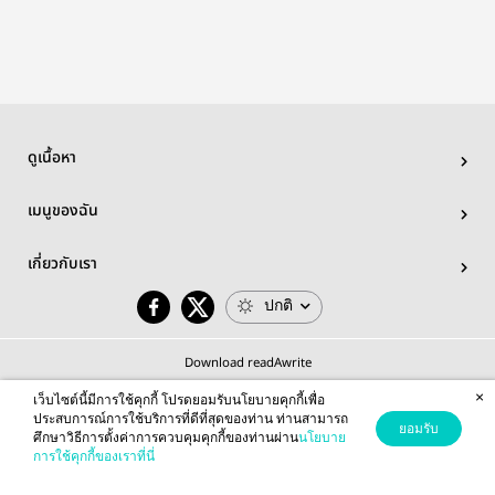
ดูเนื้อหา
เมนูของฉัน
เกี่ยวกับเรา
ปกติ
Download readAwrite
×
เว็บไซต์นี้มีการใช้คุกกี้ โปรดยอมรับนโยบายคุกกี้เพื่อ
ประสบการณ์การใช้บริการที่ดีที่สุดของท่าน ท่านสามารถ
ยอมรับ
ศึกษาวิธีการตั้งค่าการควบคุมคุกกี้ของท่านผ่าน
นโยบาย
© 2026 readAwrite.com by MEB Corporation Public Company Limited
การใช้คุกกี้ของเราที่นี่
This site is protected by reCAPTCHA and the Google
Privacy Policy
and
Terms of Service
apply.