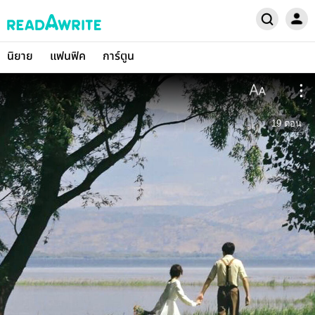
นิยาย
แฟนฟิค
การ์ตูน
19
ตอน