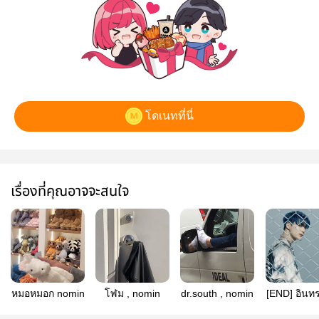
โดเนทที่นี่
เรื่องที่คุณอาจจะสนใจ
หมอหมอก nomin
โฬม , nomin
dr.south , nomin
[END] อินทร
NOMIN (I