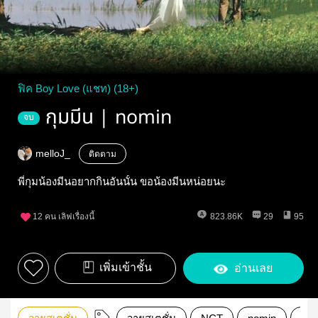
ฟิค Boy Love (แชท) (18+)
กุมมีน | nomin
จบ
melloJ_
ติดตาม
พี่กุมน้องมีนอยากกินอันนั้น ขอน้องมีนหน่อยนะ
12
คน เลิฟเรื่องนี้
823.86K
29
95
เพิ่มเข้าชั้น
อ่านเลย