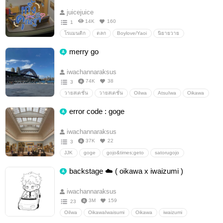
juicejuice
14K
160
1
โรแมนติก
ตลก
Boylove/Yaoi
นิยายวาย
นิยายรัก
ใสๆ
ใสแหละ
เกิ้งเพื่อนคุณฐา
merry go
พระเอกสวย
iwachannaraksus
74K
38
3
วายสเตชั่น
วายสเตชั่น
OiIwa
AtsuIwa
Oikawa
HaikyuAuthai
Iwaizumu
oikawa&times;iwaizumi
error code : goge
atsumu
MiyaAtsumu
au-thai
iwachannaraksus
37K
22
3
JJK
goge
gojo&times;geto
satorugojo
jujutsunokaisen
JJKauthai
อื่นๆ
วายสเตชั่น
backstage ☁️ ( oikawa x iwaizumi )
iwachannaraksus
3M
159
23
OiIwa
OikawaIwaisumi
Oikawa
iwaizumi