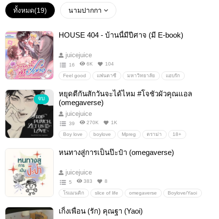
ทั้งหมด(
19
)
นามปากกา
HOUSE 404 - บ้านนี้มีปีศาจ (มี E-book)
juicejuice
6K
104
16
Feel good
แฟนตาซี
มหาวิทยาลัย
แอบรัก
รักวัยรุ่น
ปีศาจ
แฟนปลอมๆ
หยุดตีกันสักวันจะได้ไหม #โจชัวผัวคุณแอล
จบ
(omegaverse)
juicejuice
270K
1K
39
Boy love
boylove
Mpreg
ดราม่า
18+
omegaverse
Boylove/Yaoi
หนทางสู่การเป็นป๊ะป๋า (omegaverse)
juicejuice
383
8
5
โรแมนติก
slice of life
omegaverse
Boylove/Yaoi
Boylove/Yaoi/ชายรักชาย
18+
Mpreg
นิยายรัก
เกิ้งเพื่อน (รัก) คุณฐา (Yaoi)
ดราม่า
ตลก