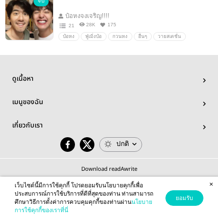
จบ
OiIwa
โบคุอาคา
อื่นๆ
วายสเตชั่น
ป๋อหงจงเจริญ!!!!
28K
175
21
ป๋อหง
ฟู่เมิ่งป๋อ
กวนหง
อื่นๆ
วายสเตชั่น
ดูเนื้อหา
เมนูของฉัน
เกี่ยวกับเรา
ปกติ
Download readAwrite
×
เว็บไซต์นี้มีการใช้คุกกี้ โปรดยอมรับนโยบายคุกกี้เพื่อ
ประสบการณ์การใช้บริการที่ดีที่สุดของท่าน ท่านสามารถ
ยอมรับ
ศึกษาวิธีการตั้งค่าการควบคุมคุกกี้ของท่านผ่าน
นโยบาย
© 2026 readAwrite.com by MEB Corporation Public Company Limited
การใช้คุกกี้ของเราที่นี่
This site is protected by reCAPTCHA and the Google
Privacy Policy
and
Terms of Service
apply.