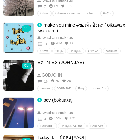
iwachannaraksus
1M
198
7
OiIwa
OikawaTooruxIwaizumiHajime
อะอุน
iwaizumihajime
Oikawatooru
omegaverse
อื่นๆ
make you mine #ขอเท็ดอิงนะ ( oikawa x
จบ
วายสเตชั่น
iwaizumi )
iwachannaraksus
28M
1K
16
OiIwa
อะอุน
Haikyuu
Oikawa
iwaizumi
OikawaTooruxIwaizumiHajime
โออิอิวะ
โอยอิวะ
EX-IN-EX (JOHNJAE)
จบ
haikyuuAUThai
Oikawatooru
iwaizumihajime
อื่นๆ
วายสเตชั่น
GODJOHN
7K
26
10
จอนแจ
JOHNJAE
อื่นๆ
วายสเตชั่น
pov (bokuaka)
iwachannaraksus
438K
122
3
Haikyuu!!
Haikyuu AU thai
BokuAka
bokuto x akaashi
Bokuto Kotarou
Akaashi Keiji
Today, I.. - ป๋อหง [YAOI]