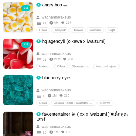
โอยอิวะ
อะอุน
BokuAka
OOC
วายสเตชั่น
angry boo 🍳
จบ
iwachannaraksus
4M
267
21
OiIwa
Hiakyuu!
Oikawa
iwaizumi
อะอุน
Oikawa Tooru x Iwaizumi Hajime
โออิอิวะ
AtsuIwa
อื่นๆ
hq agency!! (oikawa x iwaizumi)
จบ
วายสเตชั่น
iwachannaraksus
26M
908
21
Haikyuu
OiIwa
Oikawatooru
iwaizumihajime
OikawaTooruxIwaizumiHajime
อะอุน
โออิอิวะ
blueberry eyes
โอยอิวะ
oilwa
HQAuthai
อื่นๆ
วายสเตชั่น
iwachannaraksus
1M
216
4
OiIwa
Oikawa Tooru x Iwaizumi Hajime
Oikawa
iwaizumi
Haikyuu
อะอุน
โออิอิวะ
อื่นๆ
fav.entertainer 💫 ( xx x iwaizumi ) #เด็กคุณ
วายสเตชั่น
เสาร์
iwachannaraksus
1M
120
10