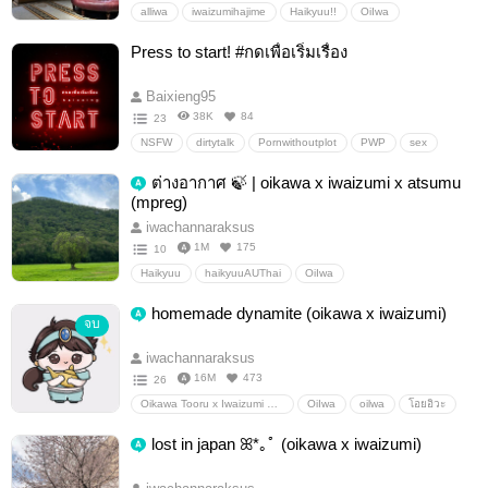
alliwa
iwaizumihajime
Haikyuu!!
OiIwa
OikawaTooruxIwaizumiHajime
akaiwa
อื่นๆ
Press to start! #กดเพื่อเริ่มเรื่อง
วายสเตชั่น
Baixieng95
38K
84
23
NSFW
dirtytalk
Pornwithoutplot
PWP
sex
kink
futanari
dub-con
Smut
ต่างอากาศ 🍃 | oikawa x iwaizumi x atsumu
(mpreg)
iwachannaraksus
1M
175
10
Haikyuu
haikyuuAUThai
OiIwa
OikawaTooruxIwaizumiHajime
โออิอิวะ
โอยอิวะ
homemade dynamite (oikawa x iwaizumi)
จบ
อะอุน
AtsuIwa
Mpreg
อื่นๆ
วายสเตชั่น
iwachannaraksus
16M
473
26
Oikawa Tooru x Iwaizumi Hajime
OiIwa
oilwa
โอยอิวะ
อะอุน
iwaizumi hajime
โออิอิวะ
oikawa tooru
lost in japan ꕤ*｡ﾟ (oikawa x iwaizumi)
Haikyuu AU thai
Haikyuu!!!
อื่นๆ
วายสเตชั่น