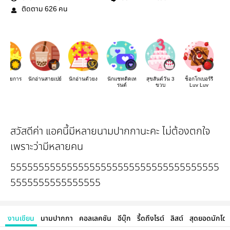
ติดตาม
คน
626
จัดรายการ
นักอ่านสายเปย์
นักอ่านตัวยง
นักแชทติดเท
สุขสันต์วัน 3
ช็อกโกเบอร์รี
รนด์
ขวบ
Luv Luv
สวัสดีค่า แอคนี้มีหลายนามปากกานะคะ ไม่ต้องตกใจ
เพราะว่ามีหลายคน
5555555555555555555555555555555555555
5555555555555555
งานเขียน
นามปากกา
คอลเลคชัน
อีบุ๊ก
รี้ดถึงไรต์
ลิสต์
สุดยอดนักโด