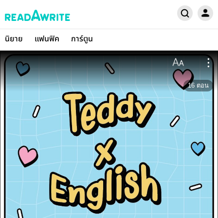
นิยาย
แฟนฟิค
การ์ตูน
16
ตอน