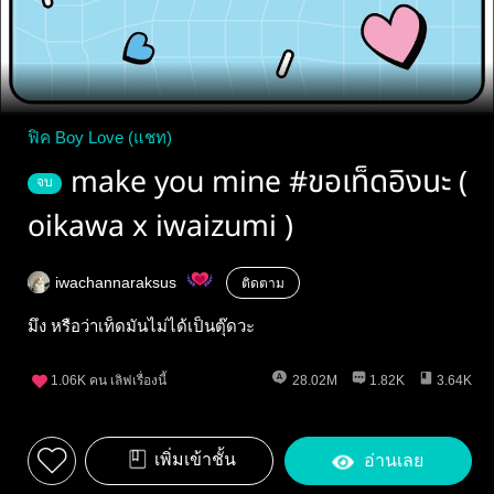
ฟิค Boy Love (แชท)
make you mine #ขอเท็ดอิงนะ (
จบ
oikawa x iwaizumi )
iwachannaraksus
ติดตาม
มึง หรือว่าเท็ดมันไม่ได้เป็นตุ๊ดวะ
1.06K
คน เลิฟเรื่องนี้
28.02M
1.82K
3.64K
เพิ่มเข้าชั้น
อ่านเลย