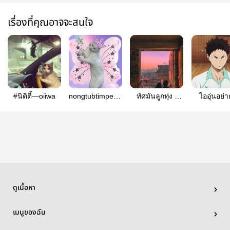
เรื่องที่คุณอาจจะสนใจ
#นิติตี้—oiiwa
nongtubtimpenmeow
ทัศมันลูกทุ่ง (
ไออุ่นอย่าด
(oiiwa)
OIIWA )
OiIwa
ดูเนื้อหา
เมนูของฉัน