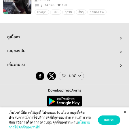
14K
123
1
kookjin
BTS
กุกจิน
อื่นๆ
วายสเตชั่น
ดูเนื้อหา
เมนูของฉัน
เกี่ยวกับเรา
ปกติ
Download readAwrite
×
© 2026 readAwrite.com by MEB Corporation Public Company Limited
เว็บไซต์นี้มีการใช้คุกกี้ โปรดยอมรับนโยบายคุกกี้เพื่อ
This site is protected by reCAPTCHA and the Google
Privacy Policy
and
Terms of Service
apply.
ประสบการณ์การใช้บริการที่ดีที่สุดของท่าน ท่านสามารถ
ยอมรับ
ศึกษาวิธีการตั้งค่าการควบคุมคุกกี้ของท่านผ่าน
นโยบาย
การใช้คุกกี้ของเราที่นี่