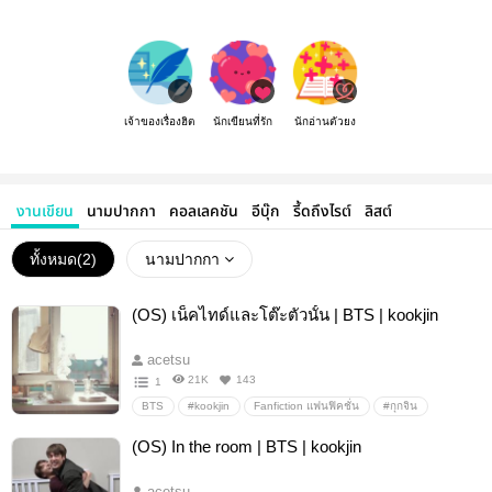
เจ้าของเรื่องฮิต
นักเขียนที่รัก
นักอ่านตัวยง
งานเขียน
นามปากกา
คอลเลคชัน
อีบุ๊ก
รี้ดถึงไรต์
ลิสต์
ทั้งหมด(
2
)
นามปากกา
(OS) เน็คไทด์และโต๊ะตัวนั้น | BTS | kookjin
acetsu
21K
143
1
BTS
#kookjin
Fanfiction แฟนฟิคชั่น
#กุกจิน
อื่นๆ
วายสเตชั่น
(OS) In the room | BTS | kookjin
acetsu