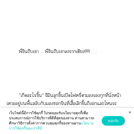
ี่​
…
ี่​​​​
!!!!!!
''​​​ึ้''
​​ึ้​ปิ​​ี่​​​​​ี่​ั่​น้​
​​ู่​​ื้​​​​ี่​ื้​​ึ้​​​​​​
​ี่​​​​ั่​
×
เว็บไซต์นี้มีการใช้คุกกี้ โปรดยอมรับนโยบายคุกกี้เพื่อ
ประสบการณ์การใช้บริการที่ดีที่สุดของท่าน ท่านสามารถ
ยอมรับ
ศึกษาวิธีการตั้งค่าการควบคุมคุกกี้ของท่านผ่าน
นโยบาย
การใช้คุกกี้ของเราที่นี่