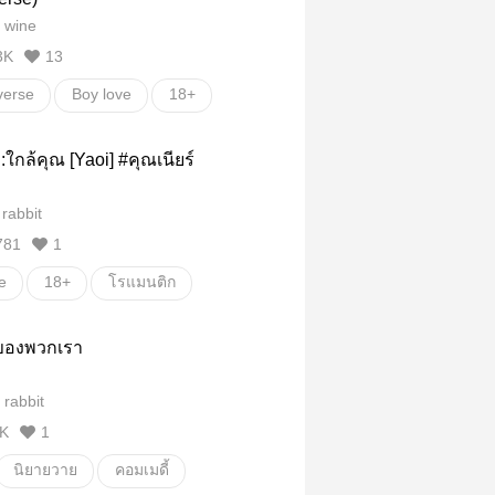
 wine
ล่าวันคนโสด
3K
13
erse
Boy love
18+
ใกล้คุณ [Yaoi] #คุณเนียร์
 rabbit
781
1
e
18+
โรแมนติก
ของพวกเรา
 rabbit
K
1
นิยายวาย
คอมเมดี้