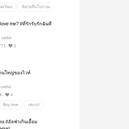
ve/Yaoi
นิยายจีนโบราณ
ก
ดรามา
แฟนตาซี
ove me? #ที่รักรับรักฉันที
18+
 rabbit
773
2
บ้านใหญ่ของไวท์
 rabbit
K
4
Boy love
เคะแก่
omegaverse
a #อัลฟ่าเกินเอื้อม
ต์อ่านฟิน
erse)