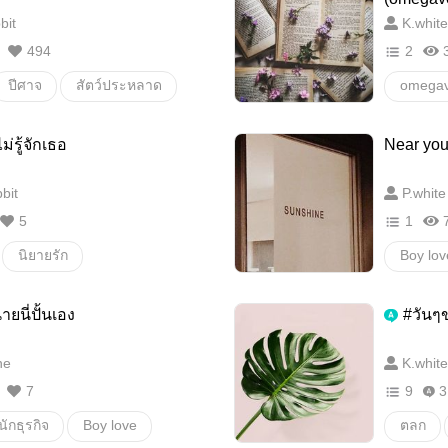
bit
K.white
เรื่องเ
494
2
ปีศาจ
สัตว์ประหลาด
omegav
ไม่รู้จักเธอ
Near you:
bit
P.white
5
1
นิยายรัก
Boy lov
น่ารัก
ายนี่ปั้นเอง
#วันๆ
ne
K.white
7
9
3
นักธุรกิจ
Boy love
ตลก