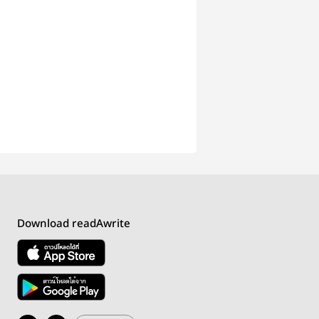
e
Download readAwrite