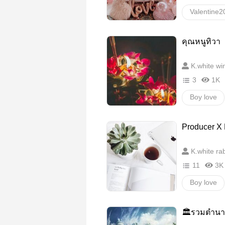
Valentine2
Boy Love/Y
คุณหนูทิวา
Feel good
K.white wi
3
1K
Boy love
Mpreg
Producer X D
K.white rab
11
3K
Boy love
คอมเมดี้
🏛รวมตำนา