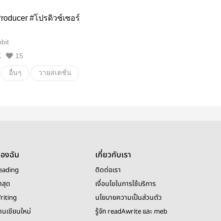
รแมนติก
นิยายรัก
Boy lov
roducer #โปรดิวซ์เซอร์
bit
K
15
อื่นๆ
วายสเตชั่น
ของฉัน
เกี่ยวกับเรา
eading
ติดต่อเรา
าสุด
เงื่อนไขในการใช้บริการ
riting
นโยบายความเป็นส่วนตัว
งานเขียนใหม่
รู้จัก readAwrite และ meb