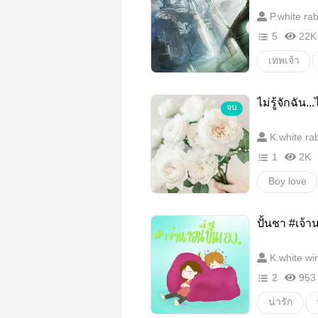
P.white rab
5
22K
เทพเจ้า
ไม่รู้จักฉัน...
จบ
K.white rab
1
2K
Boy love
ปั้นชา #เจ้าน
K.white wi
2
953
น่ารัก