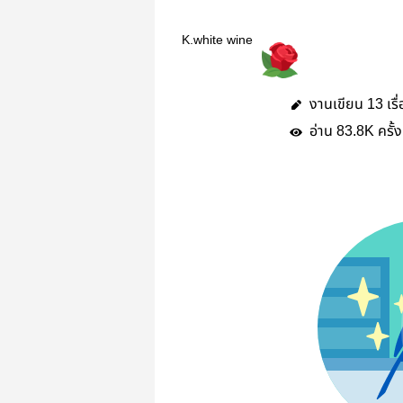
K.white wine
งานเขียน
เรื
13
อ่าน
ครั้ง
83.8K