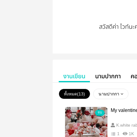
สวัสดีค่า ไวท์
งานเขียน
นามปากกา
คอ
ทั้งหมด(
13
)
นามปากกา
My valentin
จบ
K.white rab
1
1K