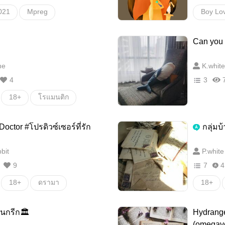
021
Mpreg
Boy Lo
aoi
โรแมนติก
นิยายรั
Can you l
Mpreg
ne
K.white
4
3
18+
โรแมนติก
น่ารัก
รักแรกพบ
octor #โปรดิวซ์เซอร์ที่รัก
กลุ่ม
bit
P.white
9
7
4
18+
ดรามา
18+
โสด/single
พีเรียด
นกรีก🏛
Hydrange
สงกราน
(omegav