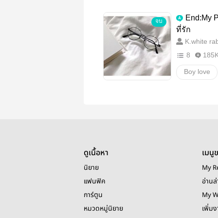
18+
โ
End:My P
จบ
ที่รัก
K.white rab
8
185
Boy love
ดูเนื้อหา
เมนู
นิยาย
My R
แฟนฟิค
อ่านล่
การ์ตูน
My W
หมวดหมู่นิยาย
เพิ่ม