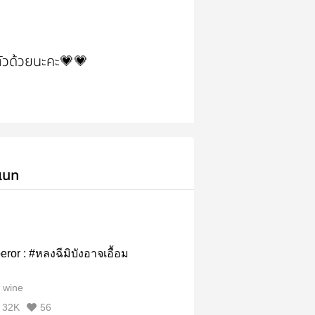
ตัวด้วยนะคะ💗💗
เนท
ror : #หลงฉีมิบังอาจเอื้อม
 wine
32K
56