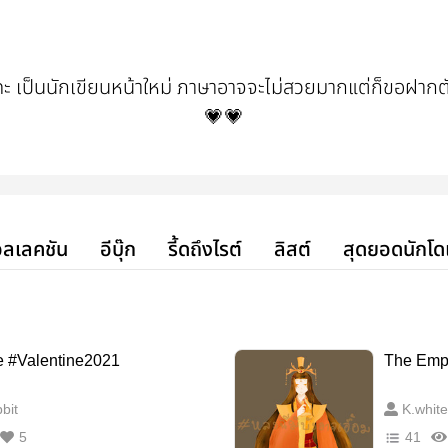
นะคะ เป็นนักเขียนหน้าใหม่ ภาษาอาจจะไม่สวยมากแต่ก็ขอฝาก
💗💗
ลเลคชัน
อีบุ๊ก
รี้ดถึงไรต์
ลิสต์
สุดยอดนักโด
e #Valentine2021
The Empe
bit
K.white
5
41