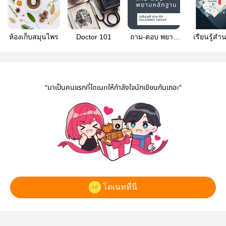
ห้องเก็บสมุนไพร
Doctor 101
ถาม-ตอบ พยาน
เรียนรู้ส
หลักฐาน
ก่อนอ่านนิย
(มี E-Book 
“มาเป็นคนแรกที่โดเนทให้กำลังใจนักเขียนกันเถอะ”
โดเนทที่นี่