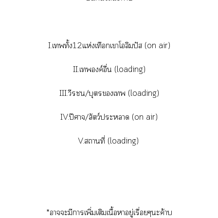
I.เทั้ง12แห่งเทือกเาโลิมปัส (on air)
II.เองค์อื่น (loading)
III.วีรชน/บุตรเ (loading)
IV.ปีศาจ/สัตว์ะา (on air)
V.สถานที่ (loading)
*าะมีาเพิ่มเติมเนื้อาอยู่เรื่อยๆะค้าบ