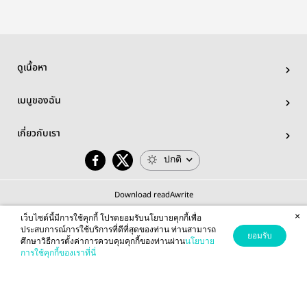
ดูเนื้อหา
เมนูของฉัน
เกี่ยวกับเรา
ปกติ
Download readAwrite
×
เว็บไซต์นี้มีการใช้คุกกี้ โปรดยอมรับนโยบายคุกกี้เพื่อ
ประสบการณ์การใช้บริการที่ดีที่สุดของท่าน ท่านสามารถ
ยอมรับ
ศึกษาวิธีการตั้งค่าการควบคุมคุกกี้ของท่านผ่าน
นโยบาย
© 2026 readAwrite.com by MEB Corporation Public Company Limited
การใช้คุกกี้ของเราที่นี่
This site is protected by reCAPTCHA and the Google
Privacy Policy
and
Terms of Service
apply.