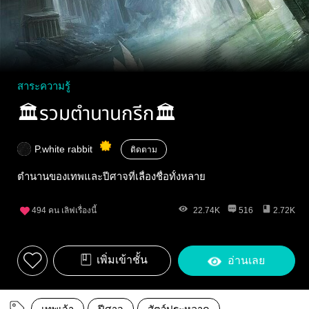
สาระความรู้
🏛รวมตำนานกรีก🏛
P.white rabbit
ติดตาม
ตำนานของเทพและปีศาจที่เลื่องชื่อทั้งหลาย
494
คน เลิฟเรื่องนี้
22.74K
516
2.72K
เพิ่มเข้าชั้น
อ่านเลย