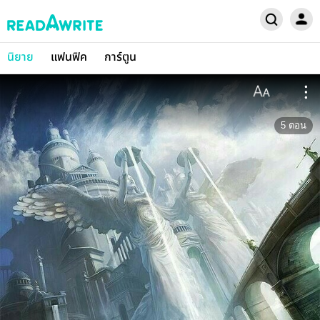
นิยาย
แฟนฟิค
การ์ตูน
5
ตอน