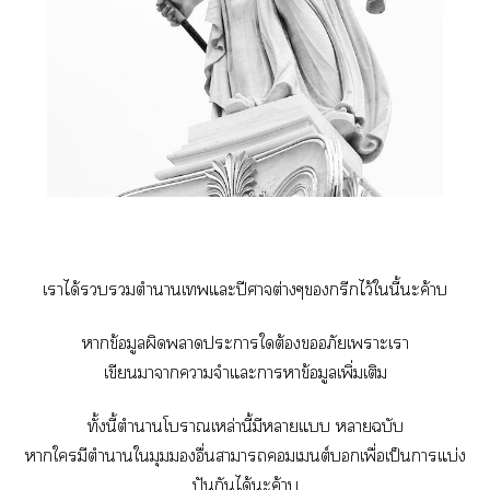
เาได้ตำาเแะปีศาจต่างๆกรีกไว้ในี้ะค้าบ
าข้อมูลผิดาะาใต้องอภัยเาะเา
เขียนาาาจำแะาาข้อมูลเพิ่มเติม
ทั้งนี้ตำาโาเหล่านี้มีาแ าฉบับ
าใมีตำาใมุมอื่นาาเต์เพื่อเป็นาแบ่ง
ปันกันได้ะค้าบ