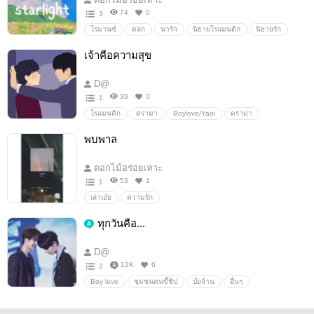
74
0
3
โรมานซ์
ตลก
น่ารัก
นิยายโรแมนติก
นิยายรัก
ดราม่า
ความรัก
เจ้าคือความสุข
D@
39
0
1
โรแมนติก
ดรามา
Boylove/Yaoi
ดราม่า
ความรัก
หวาน
พบพาล
ดอกไม้อร่อยเหาะ
53
1
1
เล่าเอ๋ย
ความรัก
ทุกวันคือ...
D@
12K
6
2
Boy love
ชุมชนคนขี้ชิป
ป๋อจ้าน
อื่นๆ
วายสเตชั่น