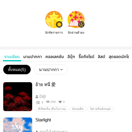
นักจัดรายการ
นักอ่านตัวยง
งานเขียน
นามปากกา
คอลเลคชัน
อีบุ๊ก
รี้ดถึงไรต์
ลิสต์
สุดยอดนักโด
ทั้งหมด(
5
)
นามปากกา
อ้าย หนี่ 爱
D@
258
0
5
พีเรียดจีน (จีนโบราณ)
ย้อนอดีต
นิยายจีนย้อนยุค
Starlight
ดอกไม้อร่อยเหาะ