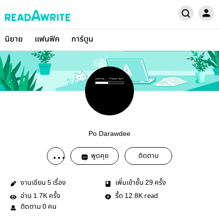
นิยาย
แฟนฟิค
การ์ตูน
Po Darawdee
พูดคุย
ติดตาม
งานเขียน
เรื่อง
เพิ่มเข้าชั้น
ครั้ง
5
29
อ่าน
ครั้ง
รี้ด
read
1.7K
12.8K
ติดตาม
คน
0