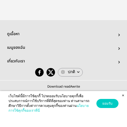
ดูเนื้อหา
เมนูของฉัน
เกี่ยวกับเรา
ปกติ
Download readAwrite
×
เว็บไซต์นี้มีการใช้คุกกี้ โปรดยอมรับนโยบายคุกกี้เพื่อ
ประสบการณ์การใช้บริการที่ดีที่สุดของท่าน ท่านสามารถ
ยอมรับ
ศึกษาวิธีการตั้งค่าการควบคุมคุกกี้ของท่านผ่าน
นโยบาย
© 2026 readAwrite.com by MEB Corporation Public Company Limited
การใช้คุกกี้ของเราที่นี่
This site is protected by reCAPTCHA and the Google
Privacy Policy
and
Terms of Service
apply.