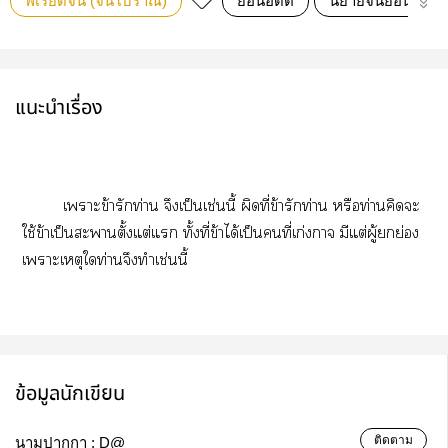
พีเรียดจีน (จีนโบราณ)
ย้อนอดีต
นิยายจีนย้อนยุค
แนะนำเรื่อง
เาะข้ารักท่าน จึงเป็นเช่นนี้ ผิดที่ข้ารักท่าน หรือท่านคิดะ
ใช้ข้าเป็นะาตั้งแต่แ ทั้งที่ข้าได้เป็นคนที่เก่งกาจ มีแต่ผู้ยกย่อง
เาะเหตุใท่านจึงทำเช่นนี้
ข้อมูลนักเขียน
ติดตาม
นามปากกา :
D@