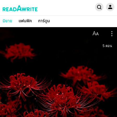
นิยาย
แฟนฟิค
การ์ตูน
5
ตอน