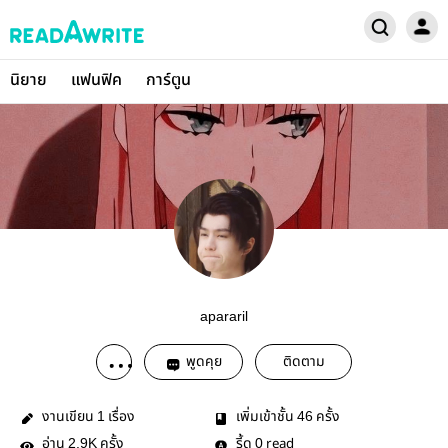
นิยาย
แฟนฟิค
การ์ตูน
apararil
พูดคุย
ติดตาม
งานเขียน
เรื่อง
เพิ่มเข้าชั้น
ครั้ง
1
46
อ่าน
ครั้ง
รี้ด
read
2.9K
0