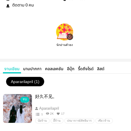
ติดตาม
คน
0
นักอ่านตัวยง
งานเขียน
นามปากกา
คอลเลคชัน
อีบุ๊ก
รี้ดถึงไรต์
ลิสต์
Apararilapril (1)
好久不见。
จบ
Apararilapril
2K
17
1
ป๋อจ้าน
อี้จ้าน
ปรมาจารย์ลัทธิมาร
เซียวจ้าน
หวังอี้ป๋อ
Fanfiction แฟนฟิคชั่น
Boy love
นิยายรัก