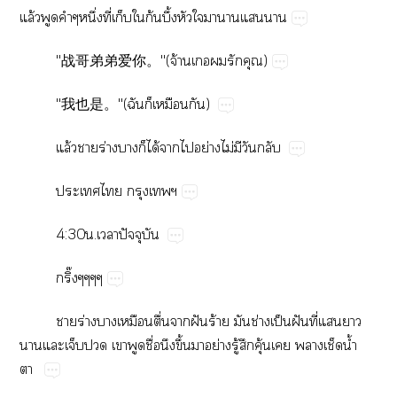
ล้​​ึ่​ี่​​​ก้​ึ้​​​​​​
"战哥弟弟爱你。"(​จ้​​​)
"我也是。"(​​​​)
ล้​​ร่​​​ได้​​​ย่​ไม่​​​
​​​
4:30.​ปั
ิ๊
​ร่​​​ื่​​ฝั​ร้​​ช่​ป็​ฝั​ี่​​​
​​​​​​ื่​​ึ้​​ย่​ู้​​ุ้​​​​น้ำ​
