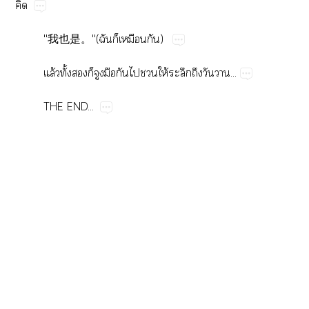

"我也是。"(​​​​)
ล้​ั้​​​​​​​​ให้​​​​...
THE​END...