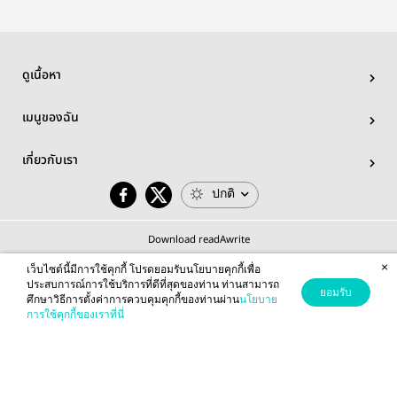
ดูเนื้อหา
เมนูของฉัน
เกี่ยวกับเรา
ปกติ
Download readAwrite
×
เว็บไซต์นี้มีการใช้คุกกี้ โปรดยอมรับนโยบายคุกกี้เพื่อ
ประสบการณ์การใช้บริการที่ดีที่สุดของท่าน ท่านสามารถ
ยอมรับ
ศึกษาวิธีการตั้งค่าการควบคุมคุกกี้ของท่านผ่าน
นโยบาย
© 2026 readAwrite.com by MEB Corporation Public Company Limited
การใช้คุกกี้ของเราที่นี่
This site is protected by reCAPTCHA and the Google
Privacy Policy
and
Terms of Service
apply.