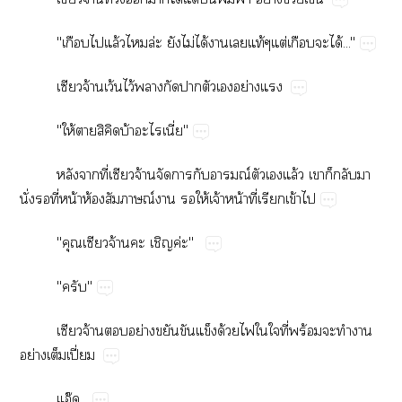
"​​ล้​​ล่​​ไม่​ได้​​​ท้ต่​​​ได้..."
​จ้​ว้​ไว้​​​​​​ย่​
"ให้​​​​บ้​ี่"
​​ี่​​จ้​​​​ณ์​​​ล้​​​​​
ั่​​ี่​น้​ห้​ณ์​​​ให้​จ้​น้​ี่​​ข้​
"​​จ้​​​ค่"
""
​จ้​​ย่​​​​ด้​​​​ี่​ร้​​​​
ย่​​ปี่
อ๊...