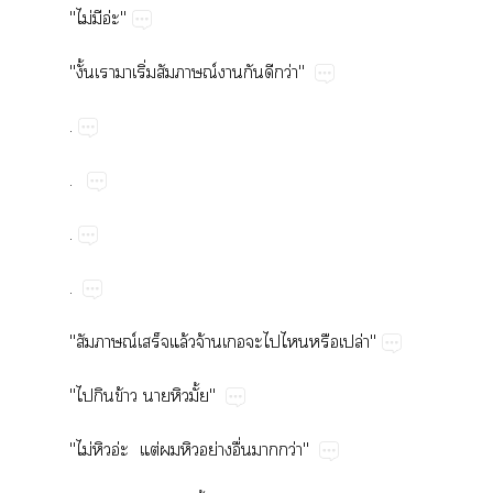
"ไม่​ีอ่"
"ั้​​ิ่​ณ์​​​​ว่"
.
.
.
.
"ณ์​​ล้​จ้​​​​​ปล่"
"​​ข้​​ั้"
"ไม่​อ่ ​ต่​​​ย่​ื่​​ว่"