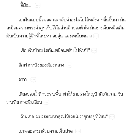
"ี้ป๋..."
​ฝั​​ี้​​ต่​​​​ไม่​ได้​​​ื่​ึ้​​​
​​​​​​ไว้​​ส่​​​​​​ช่​​​​
​ป็​​ู้​​ี่​​​ุ่​​​
"ฮ้..ฝั​บ้​​​​​​​ปี"
​​ึ่​​​
ซ่
​​น้ำ​ี่​​​ื้​​ให้​​ร่​ญ่​​​​​​
​ี่​​​​
"จ้​..​​​​​ให้​​ไม่​ว่​​ู่​ี่​"
​​​​ด้​​​