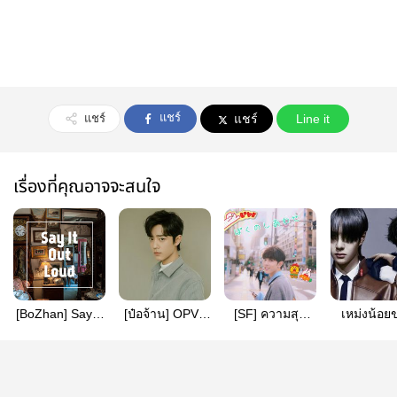
แชร์
แชร์
แชร์
Line it
เรื่องที่คุณอาจจะสนใจ
[BoZhan] Say It
[ป๋อจ้าน]​ OPV​ -​
[SF] ความสุข
เหม่งน้อย
Out Loud
Sakura​ Kiss
ของเหล่าหวัง
จ้านเกอ
ตอน วันอัศจรรย์
ของผม