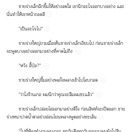
​ร่​​​ิ้​ให้​ย่​​​​​​​​ย่​​
ั่​​ให้​​น้​​
"ป็​​"
​ร่​ญ่​​ื่​​​ร่​​​​ก่​​ร่​​
​​​ย่​​​ย่​ี่​​ไม่​
"..ี้ป๋?"
​ร่​ญ่​ิ้​ย่​​​​ข้​​​
"ว่​​จ้​​​​ว่​​​​​​ล้"
​ร่​​ปล่​​​​ย่​​​ก่​ฟท์​ปิ​​​
ร่​​​น้ำ​​ย่​อ่​​​​ย่​ล้
"​ี่​ห้​​​​​​​​​​​​​​ไม่​​