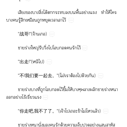
​​​ิ่​ได้​​​​​​ื้​ย่​ ​ ​ให้​​
​​ู้​​​​​​​ไว้
"战哥!"(​จ้​)
​ร่​ญ่​​ิ่​​​​​​ไว้
"出走!"(​​)
"不!我们要一起去。"(​ไม่!​​ต้​​ด้​)
​ร่​​ี่​​​​ไว้​ิ้​ให้​​​​ร่​​
​ย่​ไร้​ี่
"你走吧,我不了了。"(​จ้​​​ข้​ไม่​​ล้)
​ร่​​ั่​​​​ด้​​​​ย่​​​