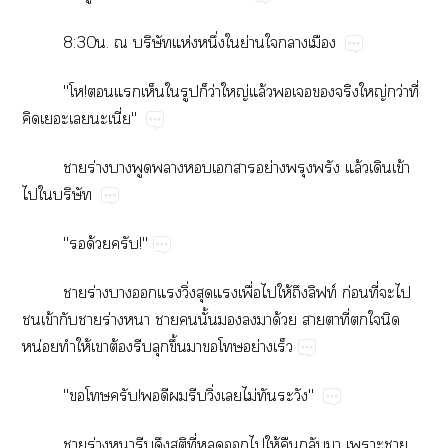
8:30.​​ิ​ห่​ึ่​​ย่​​​
"!​​​​​​​ว่​ญ่​ล้​​​​​ญ่​ว่​ี่​
​​​ี่"
​ร่​​​​​​​ย่​​ล้​​ข้​
​​ิ
"​ด้​!"
​ร่​​​​ิ่​​​ื่​​ให้​​ฟท์​ก่​ี่​​​
​ข้​​​ร่​​​​ั้​​​​ด้​​​ี่​​​​
น่​​ให้​​ต้​​​ึ้​​​​ย่​
"​​!​​​​​ิ่​​ไม่​​"
​ร่​​​​​ี่​​​​ให้​​​​​​