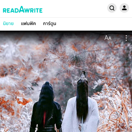
นิยาย
แฟนฟิค
การ์ตูน