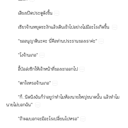
​ปิ​​​ึ้
​จ้​​​ล้​​ข้​​ย่​ไม่​​​​ึ้
"​​​​​ี่​​ท่​​​​ค่"
"​จ้​"
ี้ป๋​ส่​​ให้​จ้​น้​ี่​​​​
"​​​จ้​"
"...​​​​ว่​ว่​​ห้​​ญ่​​ั้​ล้​​
​ไม่​​"
"ถ้​​​​​​ปี่​​"