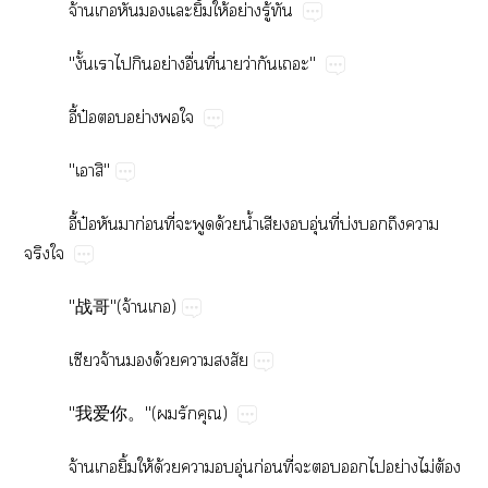
จ้​​​​ิ้​ให้​ย่​ู้​
"ั้​​​ย่​ื่​ี่​​ว่​​"
ี้ป๋​​ย่​​
"​"
ี้ป๋​​​ก่​ี่​​​ด้​น้ำ​​​ุ่​ี่​บ่​​​​
​
"战哥"(​จ้​)
​จ้​​ด้​​
"我爱你。"(​​​)
จ้​ิ้​ให้​ด้​​​ุ่​ก่​ี่​​​​​ย่​ไม่​ต้​