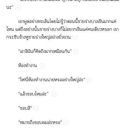
"
​​ย่​ล้​​ไม่​ู้​ว่​​ี้​​ร่​​​​ค่​
​ต่​​ย่​ั้​​ร่​​​ไม่​​​ค่​​​​​
​ข้​​​ร่​ญ่​ย่​ั่​
"​​​​​​​​"
ห้​​
"!​ี่​ห้​​​​​ย่​ญ่อ่"
"ล้​​​ล่"
"​"
"​​​อ่"