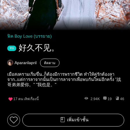
ฟิค Boy Love (บรรยาย)
好久不见。
จบ
Apararilapril
ติดตาม
เมื่อสงครามเริ่มขึ้น..ก็ต้องมีการพรากชีวิต ทำให้คู่รักต้องลา
จาก..แต่การลาจากนั้นเป็นการลาจากเพื่อพบกันใหม่อีกครั้ง "战
哥弟弟爱你。" "我也是。"
17
คน เลิฟเรื่องนี้
2.94K
19
46
เพิ่มเข้าชั้น