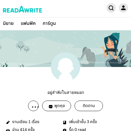
นิยาย
แฟนฟิค
การ์ตูน
อยู่ลำพังในสายหมอก
พูดคุย
ติดตาม
งานเขียน
เรื่อง
เพิ่มเข้าชั้น
ครั้ง
1
3
อ่าน
ครั้ง
รี้ด
read
414
0