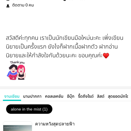
ติดตาม
คน
0
สวัสดีค่ะทุกคน เราเป็นนักเขียนมือใหม่นะคะ เพิ่งเขียน
นิยายเป็นครั้งแรก ยังไงก็ฝากเนื้อฝากตัว ฝากอ่าน
นิยายและให้กำลังใจกันด้วยนะคะ ขอบคุณค่ะ
งานเขียน
นามปากกา
คอลเลคชัน
อีบุ๊ก
รี้ดถึงไรต์
ลิสต์
สุดยอดนักโด
alone in the mist (1)
ความหวังสุดปลายฟ้า