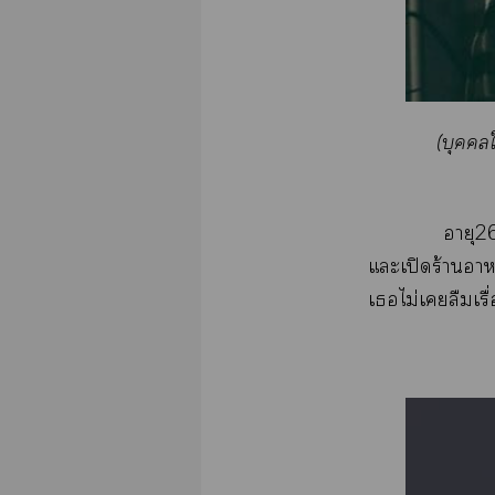
(บุคคลใ
อายุ26
แะเปิดร้านา
เไม่เลืมเรื