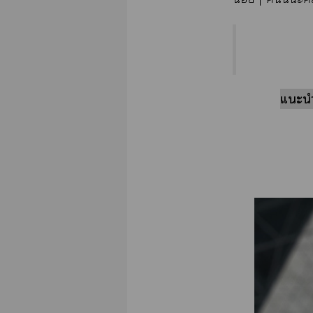
แะนำ