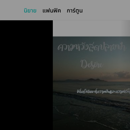
นิยาย
แฟนฟิค
การ์ตูน