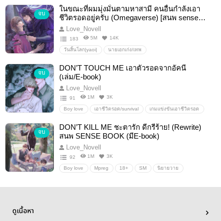
Mpreg
ยันเดเระ
ซึนเดเระ
ทะลุมิติ
ในขณะที่ผมมุ่งมั่นตามหาสามี คนอื่นกำลังเอา
จบ
ชีวิตรอดอยู่ครับ (Omegaverse) [สนพ sense
book]
Love_Novell
5M
14K
183
วันสิ้นโลก|yaoi|
นายเอกเก่ง/เทพ
พระเอกคลั่งรัก/ขี้หึง/ขี้หวง
#OMEGAVERSE
DON’T TOUCH ME เอาตัวรอดจากอัคนี
จบ
สามีของนีลล์
พระเอกยันเดเระ
เอาชีวิตรอด/survival
(เล่ม/E-book)
Love_Novell
1M
3K
91
Boy love
เอาชีวิตรอด/survival
เกมแข่งขันเอาชีวิตรอด
พระเอกยันเดเระ
พระเอกขี้หวงขี้หึง
นายเอกร้ายเงียบ
DON’T KILL ME ชะตารัก ดีกรีร้าย! (Rewrite)
จบ
พระเอกคลั่งรักสุด
พระเอกยันแตก
มาเฟีย
สนพ SENSE BOOK (มีE-book)
พระเอกขี้แกล้ง
Love_Novell
1M
3K
92
Boy love
Mpreg
18+
SM
นิยายวาย
ยันเดเระ
มาเฟีย
ดูเนื้อหา