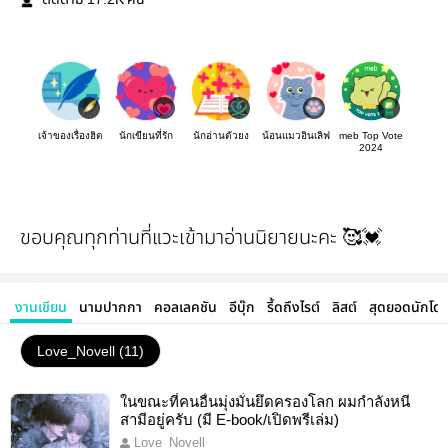
ติดตาม
คน
เจ้าของเรื่องฮิต
นักเขียนที่รัก
นักอ่านตัวยง
น้อนแมวอินเลิฟ
meb Top Vote
2024
ขอบคุณทุกท่านที่แวะเข้ามาอ่านนิยายนะคะ 🥰💓
งานเขียน
นามปากกา
คอลเลคชัน
อีบุ๊ก
รี้ดถึงไรต์
ลิสต์
สุดยอดนักโด
Love_Novell (11)
ในขณะที่คนอื่นมุ่งมั่นยึดครองโลก ผมกำลังหนี
สามีอยู่ครับ (มี E-book/เปิดพรีเล่ม)
Love_Novell