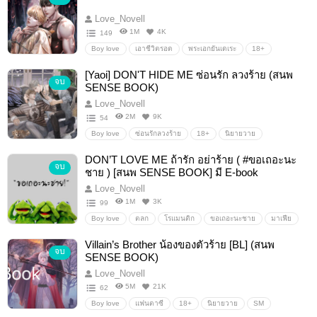
Love_Novell
1M
4K
149
Boy love
เอาชีวิตรอด
พระเอกยันเดเระ
18+
Boylove/Yaoi
พระเอกเย็นชา
มาเฟีย
[Yaoi] DON'T HIDE ME ซ่อนรัก ลวงร้าย (สนพ
จบ
SENSE BOOK)
Love_Novell
2M
9K
54
Boy love
ซ่อนรักลวงร้าย
18+
นิยายวาย
ยันเดเระ
DON’T LOVE ME ถ้ารัก อย่าร้าย ( #ขอเถอะนะ
จบ
ชาย ) [สนพ SENSE BOOK] มี E-book
Love_Novell
1M
3K
99
Boy love
ตลก
โรแมนติก
ขอเถอะนะชาย
มาเฟีย
พระเอกซึน
พระเอกยันเดเระ
นายเอกแปลก
Villain’s Brother น้องของตัวร้าย [BL] (สนพ
จบ
SENSE BOOK)
Love_Novell
5M
21K
62
Boy love
แฟนตาซี
18+
นิยายวาย
SM