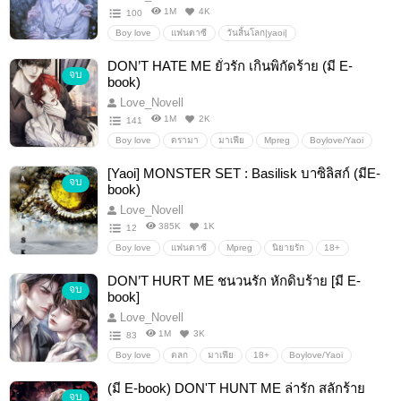
1M
4K
100
Boy love
แฟนตาซี
วันสิ้นโลก|yaoi|
เอาชีวิตรอด/survival
พระเอกคลั่งรัก/ขี้หึง/ขี้หวง
DON’T HATE ME ยั่วรัก เกินพิกัดร้าย (มี E-
จบ
ยุคหลังวันสิ้นโลก
พระเอกปากร้าย
พระเอกยันเดเระ
book)
omegaverse
อาเนลจะหนี
Love_Novell
1M
2K
141
Boy love
ดรามา
มาเฟีย
Mpreg
Boylove/Yaoi
พระเอกยันเดเระ
18+
ซึนเดเระ
[Yaoi] MONSTER SET : Basilisk บาซิลิสก์ (มีE-
จบ
book)
Love_Novell
385K
1K
12
Boy love
แฟนตาซี
Mpreg
นิยายรัก
18+
บาซิลิสก์
DON’T HURT ME ชนวนรัก หักดิบร้าย [มี E-
จบ
book]
Love_Novell
1M
3K
83
Boy love
ตลก
มาเฟีย
18+
Boylove/Yaoi
นิยายวาย
Yandere
ตลก/comedy
พระเอกโหดเย็นชา
(มี E-book) DON'T HUNT ME ล่ารัก สลักร้าย
จบ