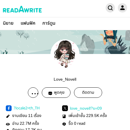
นิยาย
แฟนฟิค
การ์ตูน
Love_Novell
พูดคุย
ติดตาม
?locale2=th_TH
love_novell?s=09
งานเขียน
เรื่อง
เพิ่มเข้าชั้น
ครั้ง
11
229.5K
อ่าน
ครั้ง
รี้ด
read
22.7M
0
17.2K