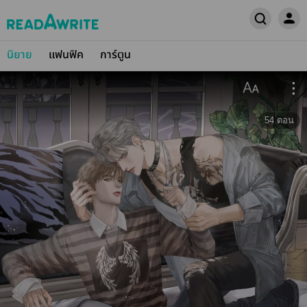
นิยาย
แฟนฟิค
การ์ตูน
54
ตอน