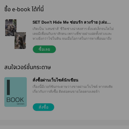
ซื้อ e-book ได้ที่นี่
SET Don't Hide Me ซ่อนรัก ลวงร้าย (เล่ม
1+2)
เกิดเป็น ‘แสนซ่าส์’ ชีวิตช่างน่าสงสาร ตั้งแต่เล็กจนโตไม่
เคยมีเพื่อนกับเขาสักคน เพราะพี่ชายฝาแฝดทั้งห่วงและ
หวงยิ่งกว่าไข่ในหิน จนเมื่อโอกาสในการหาเพื่อนมาถึง
ผมจึงรีบคว้าเอาไว้ทันที และมั่นใจว่าการไปเรียนที่เกาะ
Secret land จะช่วยปลดแอกผมได้ แต่ไป ๆ มา ๆ จากที่
ซื้อเลย
ตั้งใจจะหาเพื่อน กลับกลายเป็นมาหาแฟน ปัญหาคือคน
ที่ผมตกหลุมรักดันเป็นผู้นำตระกูลทรงอิทธิพลฝั่งตะวันตก
เนี่ยสิ ‘ไดร์วูล์ฟ’ ชายผู้มีนิสัยเลือดเย็น จิตใจโหดเหี้ยม
สนใจเวอร์ชั่นกระดาษ
และโลกส่วนตัวสูงสุด ๆ แต่ถึงจะรู้อย่างนั้นผมก็ยังคอย
ตามติดเขาเป็นเงาอยู่ดี “เลิกซะ กูไม่เอาศัตรูทำเมีย” คำก็
ศัตรู สองคำก็ศัตรู ไม่คิดอยากเปลี่ยนสถานะบ้างหรือไง
สั่งซื้อผ่านเว็บไซต์นักเขียน
นะ แต่ช่างเถอะ ยังไงแสนซ่าส์คนนี้ก็จะคว้าหัวใจพ่อ
เรื่องนี้มีเวอร์ชันกระดาษวางขายผ่านเว็บไซต์
หากสงสัย
หมาป่ามาครอบครองให้ได้เลย! TRIGGER WARNING!
เกี่ยวกับการสั่งซื้อ ติดต่อคนขายโดยตรงเลยจ้า
Homicide (การฆาตกรรม), Blood (มีเลือด), Non -
Penetrative Sex (การร่วมเพศแบบไม่สอดใส่),
Violence (Physical Harm / Weapons) (การใช้ความ
สั่งซื้อ
รุนแรง เช่น การทำร้ายร่างกาย การใช้อาวุธ), Abuse
(Physical, Mental, Verbal, Sexual, Emotional) (การ
ล่วงละเมิดและทารุณกรรม ทั้งในด้านของร่างกาย จิตใจ
การใช้คำพูดรุนแรง การข่มขู่ ไปจนถึงการล่วงละเมิด
ทางเพศ)