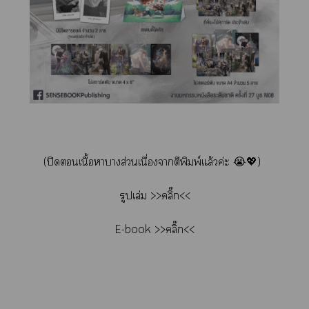
(ปิดเนื้อาางส่วนเนื่องจากตีพิมพ์แล้วค่ะ 😭💖)
รูปเล่ม
>>คลิ๊ก<<
E-book
>>คลิ๊ก<<