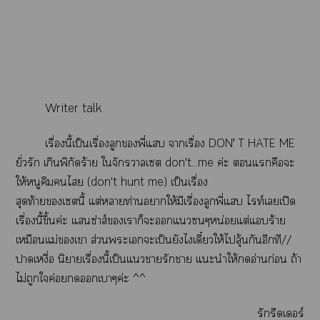
Writer talk
เรื่องนี้เป็นเรื่องลูกพี่แ าเรื่อง DON’ T HATE ME
ยั่วรัก เกินพิกัดร้าย ใจักรวาลเ don't...me ค่ะ แคือะ
ให้หนูคิมไ (don't hunt me) เป็นเรื่อง
สุดท้ายเนี้ แต่าท่านาให้มีเรื่องลูกพี่แ ไท์เเปิด
เรื่องนี้ขึ้นค่ะ แซ่าส์เาก็ะแๆหน่อยแต่แร้าย
เหมือนแม่เา ส่วนะเะเป็นยังไเดี๋ยวให้ไลุ้นกันอีกที//
าเหงื่อ นิยายเรื่องนี้เป็นแารักา แะนำให้อ่านก่อน ถ้า
ไม่ถูกใค่อยเาๆค่ะ ^^
รักรีดเอร์