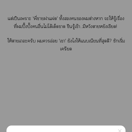
แต่เป็นเาะ 'พี่าาแ' ทั้งต่างา ะให้รู้เรื่อง
ที่ปิ๊งปั๊งอื่นไม่ได้เด็ดา ขืนรู้เข้า...มีหวังาหยังเขียด!
ให้าเะครับ อ่อย 'เา' ยังไให้แเนียนที่สุดดี? ชักเริ่ม
เครียด
×