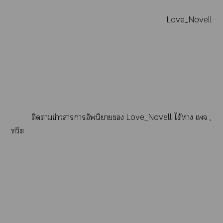
Love_Novell
ติดาข่าวาาอัพนิา Love_Novell ได้า
เจ
,
ทวิต