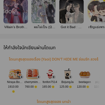
Villain’s Brother
ผมไม่เป็น (Ω)
Got it Bad : น้ำ
เชิญแย่งพร
น้องของตัวร้าย
ของคุณหรอก!
ผึ้งกลิ่นมินท์
กันไปเถอะ
[BL] (สนพ
(สนพ.Rose
แต่พระรอง
SENSE BOOK)
Publishing)
นะ
(omegaver
ให้กำลังใจนักเขียนผ่านโดเนท
(สนพ.Her
Books)
โดเนทสูงสุดของเรื่อง [Yaoi] DON'T HIDE ME ซ่อนรัก ลวงร้
าย (สนพ SENSE BOOK)
Niraya Boodson
cherrymimimi
fonfon7514
BojungJa
beetagen
piggy4
1910.00
760.00
165.00
125.00
120.00
110.00
โดเนทสูงสุดของ บทนำ