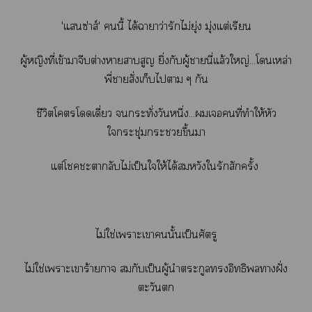
'แซ่าส์' นี้ ได้าาว่ารักไม่ยุ่ง มุ่งแต่เรียน
ผู้หญิงที่เข้าาจีบต่างาสาบสูญ ยิ่งกับผู้านี่แล้วใหญ่...โเหล่า
พี่าสั่งเก็บไา ๆ กัน
ชีวิตโโดดเดี่ยว กระทั่งวันหนึ่ง...เคนที่ทำให้หัว
ใกระชุ่มกระชวยขึ้นา
แต่โะากลับไม่เป็นใให้ได้สมหวังใรักสักครั้ง
ไม่ใช่เาะเานั้นเป็นศัตรู
ไม่ใช่เาะเาร้ายกาจ กับเป็นผู้นำตระกูลอิทธิาฝั่ง
ตะวัน