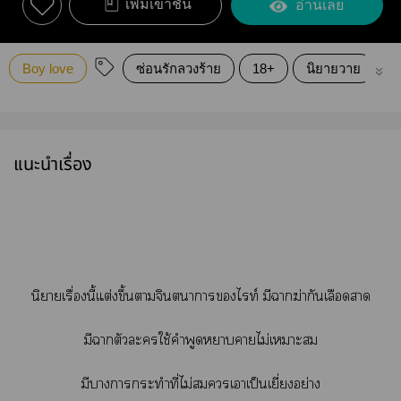
เพิ่มเข้าชั้น
อ่านเลย
Boy love
ซ่อนรักลวงร้าย
18+
นิยายวาย
ย
แนะนำเรื่อง
นิยายเรื่องนี้แต่งขึ้นาจินตนาการไท์ มีาฆ่ากันเลือดา
มีาตัวะใช้คำพูดาาไม่เาะ
มีาาะทำที่ไม่เาเป็นเยี่ยงอย่าง