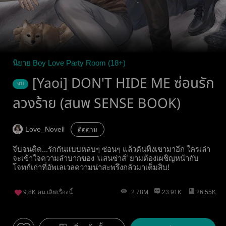
นิยาย Boy Love Party Room (18+)
[Yaoi] DON'T HIDE ME ซ่อนรัก
จบ
ลวงร้าย (สนพ SENSE BOOK)
Love_Novell
ติดตาม
จีบจนติด...รักกันแบบหลบๆ ซ่อนๆ แล้วดันทิ้งเขามาอีก ใครเล่า
จะเข้าใจความลำบากของ ‘แสนซ่าส์’ ยามต้องเผชิญหน้ากับ
โจทก์เก่าที่อัพเลเวลความน่าสะพรึงกลัวมาเต็มสิบ!
9.8K
คน เลิฟเรื่องนี้
2.78M
23.91K
26.55K