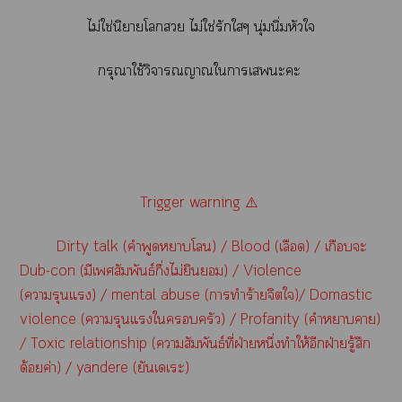
ไม่ใช่นิยายโ ไม่ใช่รักใๆ นุ่มนิ่มหัวใ
กรุณาใช้วิจารณญาณใาเะะ
Trigger warning ⚠️
Dirty talk (คำพูดาโ) / Blood (เลือด) / เกือบะ
Dub-con (มีเสัมพันธ์กึ่งไม่ยินยอม) / Violence
(ารุนแรง) / mental abuse (าทำร้ายจิตใ)/ Domastic
violence (ารุนแรงใครัว) / Profanity (คำาา)
/ Toxic relationship (าสัมพันธ์ที่ฝ่ายหนึ่งทำให้อีกฝ่ายรู้สึก
ด้อยค่า) / yandere (ยันเเะ)