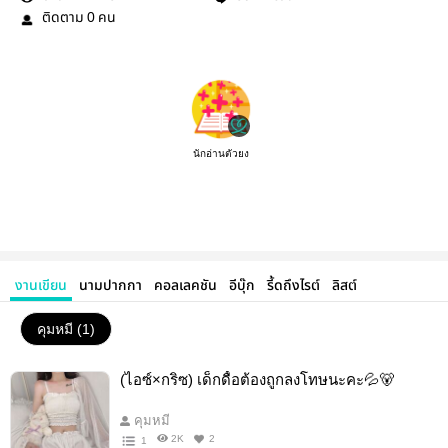
ติดตาม
คน
0
นักอ่านตัวยง
งานเขียน
นามปากกา
คอลเลคชัน
อีบุ๊ก
รี้ดถึงไรต์
ลิสต์
คุมหมี (1)
(ไอซ์×กริซ) เด็กดื้อต้องถูกลงโทษนะคะ💦🐻
คุมหมี
2K
2
1