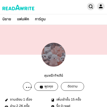
นิยาย
แฟนฟิค
การ์ตูน
คุมหมีกริซลีย์
พูดคุย
ติดตาม
งานเขียน
เรื่อง
เพิ่มเข้าชั้น
ครั้ง
1
15
อ่าน
ครั้ง
รี้ด
read
2.2K
0