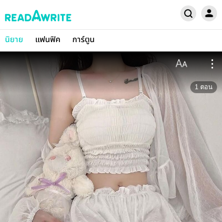
นิยาย
แฟนฟิค
การ์ตูน
1
ตอน