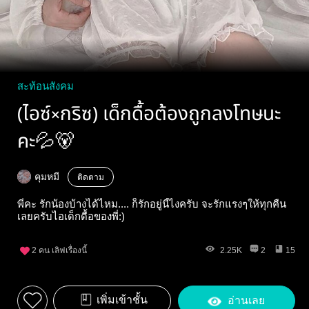
สะท้อนสังคม
(ไอซ์×กริซ) เด็กดื้อต้องถูกลงโทษนะ
คะ💦🐻
คุมหมี
ติดตาม
พี่คะ รักน้องบ้างได้ไหม.... ก็รักอยู่นี้ไงครับ จะรักแรงๆให้ทุกคืน
เลยครับไอเด็กดื้อของพี่:)
2
คน เลิฟเรื่องนี้
2.25K
2
15
เพิ่มเข้าชั้น
อ่านเลย