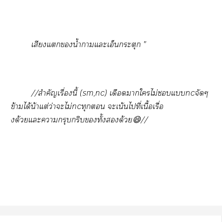
เสียงแน้ำาแะเอ็นกระตุก "
//สำคัญเรื่องนี้ (sm,nc) เดือดาใไม่แncจัดๆ
ข้ามได้น้าแต่ว่าะไม่ncทุก ะเน้นไที่เนื้อเรื่อ
งด้วยแะากรุบกริบทั้งด้วย😄//