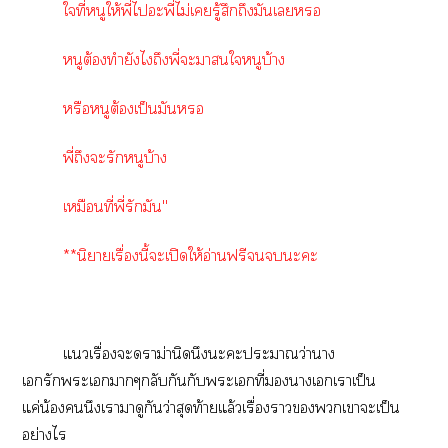
ใที่หนูให้พี่ไอะพี่ไม่เรู้สึกถึงมันเ
หนูต้องทำยังไถึงพี่ะานใหนูบ้าง
หรือหนูต้องเป็นมัน
พี่ถึงะรักหนูบ้าง
เหมือนที่พี่รักมัน"
**นิยายเรื่องนี้ะเปิดให้อ่านฟรีะะ
แเรื่องะาม่านิดนึงะะะาว่านาง
เรักะเากๆกลับกันกับะเที่าเเาเป็น
แค่น้นึงเามาดูกันว่าสุดท้ายแล้วเรื่องาเาะเป็น
อย่างไร