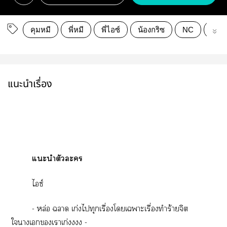
คุมหมี
พี่หมี
พี่ไอซ์
น้องกริซ
NC
18+
แนะนำเรื่อง
แะนำตัวะ
ไซ์
- หล่อ า เก่งไทุกเรื่องโเาะเรื่องทำร้ายจิต
ใาเเาเก่งง -