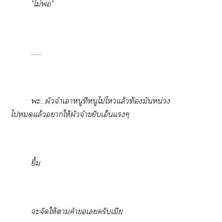
"ไม่"
.......
ะ...ผัวจ๋าเาหนูทีหนูไม่ไแล้วท้องมันหน่วง
ไแล้วาให้ผัวจ๋าขยับเอ็นแๆ
ยิ้ม
ะจัดให้าคำเครับเมีย