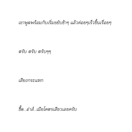
เาพูดพร้อมกับเริ่มขยับช้าๆ แล้วค่อยๆเร็วขึ้นเรื่อยๆ
ตรับ ตรับ ตรับๆๆ
เสียงะแ
ซี๊ด...อ่าส์...เมียโเสียวเครับ