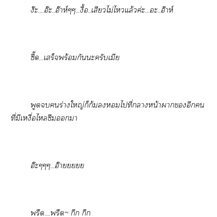
ง๊ะ....อ๊ะ..อ๊าห์ๆๆ...งื้อ..เสียวไม่ไแล้วค่ะ...อะ..อ๊าห์
ซี๊ด...เสร็จพร้อมกันะครับเมีย
พูดร่างใหญ่ก็ก้มไที่าหน้าผากอีกคน
ที่มีเหงื่อไซึมา
อ๊ะๆๆๆ...อ๊ายยยยย
พรืด....พรืด~ กึก กึก