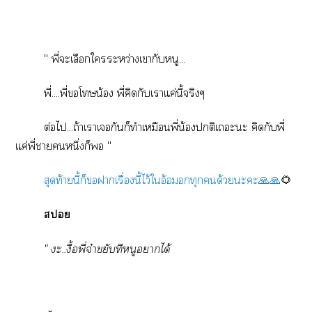
" พี่ะเลือกใระหว่างเากับหนู
...
พี่....พี่โน้อง พี่คิดกับเาแค่นี้จริงๆ
ต่อไ...ถ้าเาเกันก็ทำเหมือนพี่น้องติเะะ คิดกับพี่
แค่พี่าหนึ่งก็ "
สุดท้ายนี้ก็าเรื่องนี้ไว้ใอ้อมอกทุกด้วยะะ🙏🙏
🌻
ส
" ะ..งื้อพี่จ๋าขยับทีหนูาได้