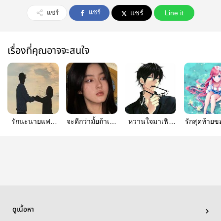
แชร์
แชร์
แชร์
Line it
เรื่องที่คุณอาจจะสนใจ
รักนะนายแฟน
จะดีกว่ามั้ยถ้าเรา
หวานใจมาเฟีย​
รักสุดท้ายข
เก่า
รักกัน?
(sweet​ mafia)​
มาเฟีย
ดูเนื้อหา