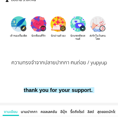
ติดตาม
คน
เจ้าของเรื่องฮิต
นักเขียนที่รัก
นักอ่านตัวยง
นักแชทติดเท
ส่งรักในวันคน
รนด์
โสด
ความทรงจำจากปลายปากกา ฅนถ่อย / yupyup
thank you for your support.
งานเขียน
นามปากกา
คอลเลคชัน
อีบุ๊ก
รี้ดถึงไรต์
ลิสต์
สุดยอดนักโด