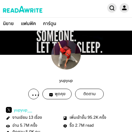
นิยาย
แฟนฟิค
การ์ตูน
yupyup
พูดคุย
ติดตาม
yupyup__
งานเขียน
เรื่อง
เพิ่มเข้าชั้น
ครั้ง
13
95.2K
อ่าน
ครั้ง
รี้ด
read
5.7M
2.7M
5.0K