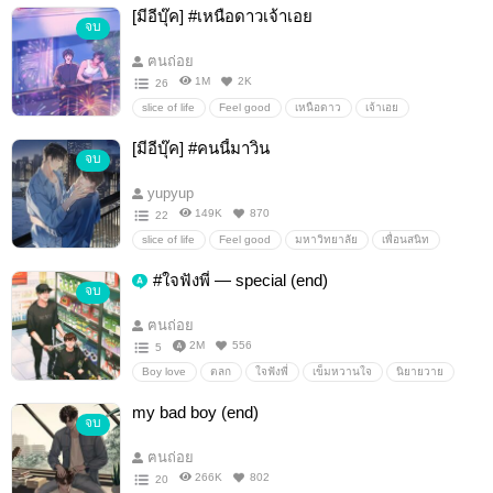
[มีอีบุ๊ค] #เหนือดาวเจ้าเอย
จบ
ฅนถ่อย
1M
2K
26
slice of life
Feel good
เหนือดาว
เจ้าเอย
เหนือดาวเจ้าเอย
[มีอีบุ๊ค] #คนนี้มาวิน
จบ
yupyup
149K
870
22
slice of life
Feel good
มหาวิทยาลัย
เพื่อนสนิท
แอบรัก
น่ารัก
คนนี้มาวิน
มาวิน
ยู
ฅนถ่อย
#ใจฟังพี่ — special (end)
จบ
ฅนถ่อย
2M
556
5
Boy love
ตลก
ใจฟังพี่
เข็มหวานใจ
นิยายวาย
รักวัยรุ่น
ฅนถ่อย
น่ารัก
หวานใจ
my bad boy (end)
จบ
ฅนถ่อย
266K
802
20