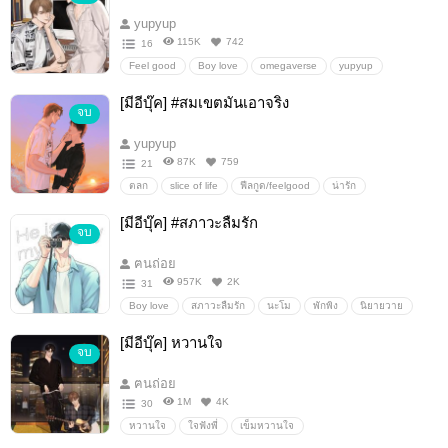
yupyup
115K
742
16
Feel good
Boy love
omegaverse
yupyup
[มีอีบุ๊ค] #สมเขตมันเอาจริง
จบ
yupyup
87K
759
21
ตลก
slice of life
ฟีลกูด/feelgood
น่ารัก
มหาวิทยาลัย
สมเขตมันเอาจริง
สุดเขต
เจฟฟี่
[มีอีบุ๊ค] #สภาวะลืมรัก
จบ
yupyup
ฅนถ่อย
ฅนถ่อย
957K
2K
31
Boy love
สภาวะลืมรัก
นะโม
พักพิง
นิยายวาย
[มีอีบุ๊ค] หวานใจ
จบ
ฅนถ่อย
1M
4K
30
หวานใจ
ใจฟังพี่
เข็มหวานใจ