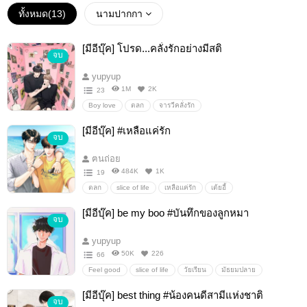
ทั้งหมด(
13
)
นามปากกา
[มีอีบุ๊ค] โปรด...คลั่งรักอย่างมีสติ
จบ
yupyup
1M
2K
23
Boy love
ตลก
จารวีคลั่งรัก
[มีอีบุ๊ค] #เหลือแค่รัก
จบ
ฅนถ่อย
484K
1K
19
ตลก
slice of life
เหลือแค่รัก
เต้ยอี้
[มีอีบุ๊ค] be my boo #บันทึกของลูกหมา
จบ
yupyup
50K
226
66
Feel good
slice of life
วัยเรียน
มัธยมปลาย
ชีวิตวัยรุ่น
[มีอีบุ๊ค] best thing #น้องคนดีสามีแห่งชาติ
จบ