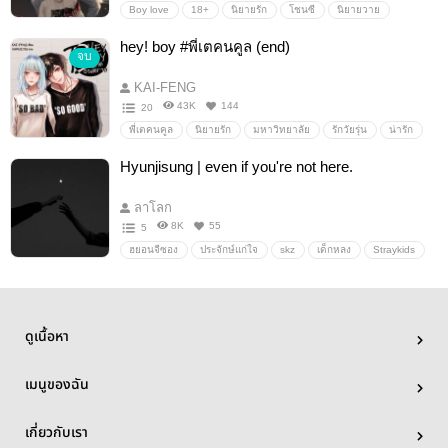
Boy love
18+
นิยายรัก
โชนซี
นิยายวาย
แบดบอนขี้อ้อน
hey! boy #พี่เตคนคูล (end)
จบ
KAI-FENG
43K
144
20
พี่เตคนคูล
นิยายรัก
มหาวิทยาลัย
รักวัยรุ่น
น่ารัก
Hyunjisung | even if you're not here.
ลาโลก
8K
55
5
ฮยอนจีซอง
ประจักษ์แก่ใจ
skz
เด็กหลง
Straykids
อื่นๆ
วายสเตชั่น
ดูเนื้อหา
เมนูของฉัน
เกี่ยวกับเรา