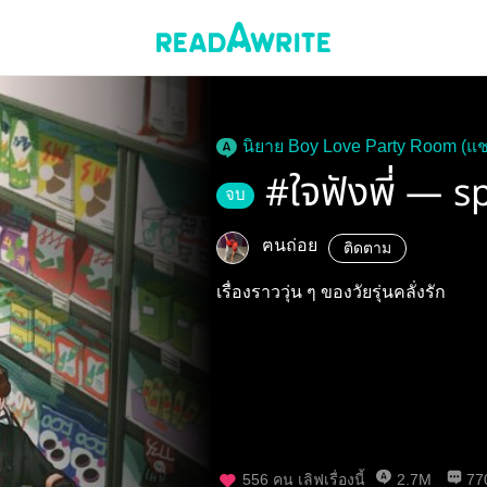
นิยาย Boy Love Party Room (แช
#ใจฟังพี่ — s
จบ
ฅนถ่อย
ติดตาม
เรื่องราววุ่น ๆ ของวัยรุ่นคลั่งรัก
556
คน เลิฟเรื่องนี้
2.7M
77