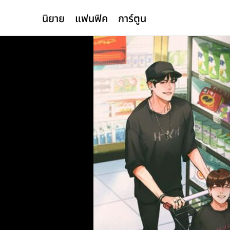
นิยาย
แฟนฟิค
การ์ตูน