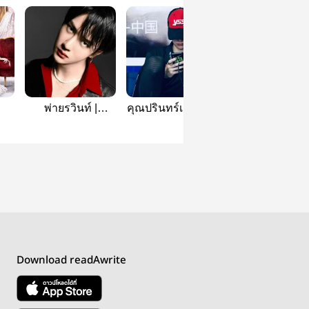
พ่ายรวินท์ |
คุณปรินทร์เอฟวัน |
ปราณชีวิน [ป๋อ
bozhan
Omegaverse
จ้าน]
)
Download readAwrite