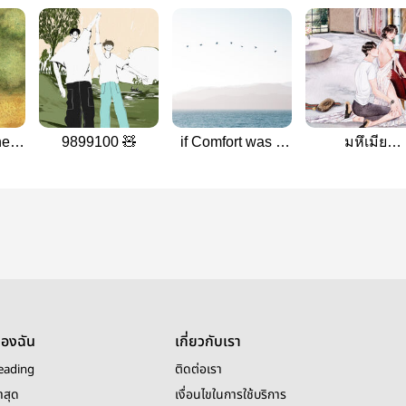
he
9899100 🧸
if Comfort was a
มหึเมีย
person | #กอด
BJYX’mpreg
เกี้ยว
(เศรษฐราธิวัต
ของฉัน
เกี่ยวกับเรา
eading
ติดต่อเรา
าสุด
เงื่อนไขในการใช้บริการ