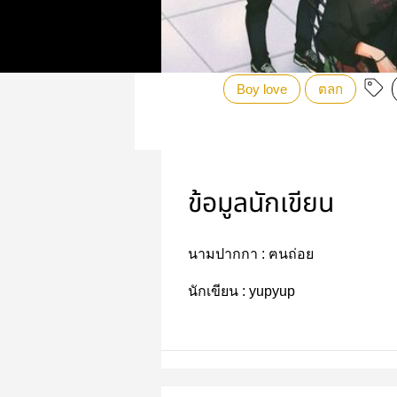
Boy love
ตลก
ข้อมูลนักเขียน
นามปากกา :
ฅนถ่อย
นักเขียน :
yupyup