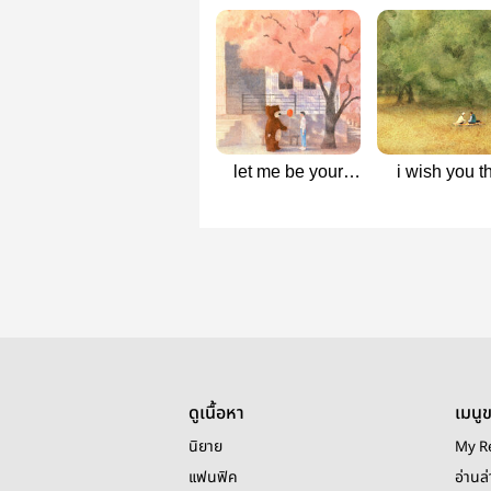
let me be your
i wish you t
teddy bear 🐻
best.
ดูเนื้อหา
เมนู
นิยาย
My R
แฟนฟิค
อ่านล่