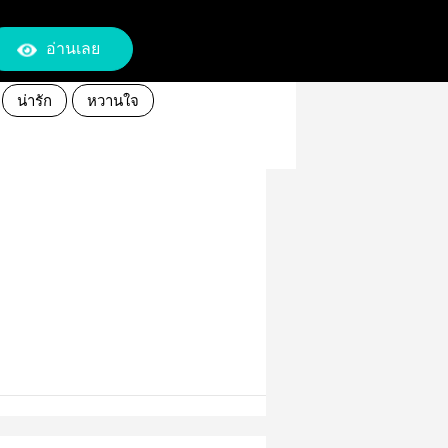
อ่านเลย
น่ารัก
หวานใจ