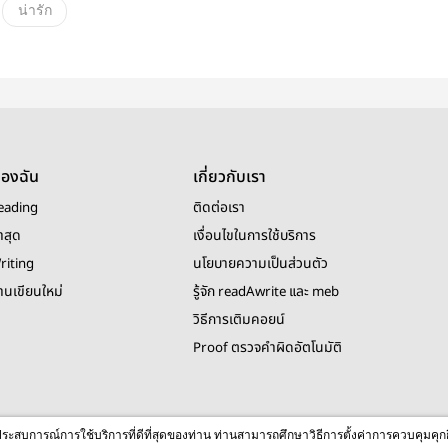
น่ารัก
ของฉัน
เกี่ยวกับเรา
eading
ติดต่อเรา
าสุด
เงื่อนไขในการใช้บริการ
riting
นโยบายความเป็นส่วนตัว
งานเขียนใหม่
รู้จัก readAwrite และ meb
วิธีการเติมคอยน์
Proof ตรวจคำผิดอัตโนมัติ
© 2026 readAwrite.com by MEB Corporation Public Company Limited
ื่อประสบการณ์การใช้บริการที่ดีที่สุดของท่าน ท่านสามารถศึกษาวิธีการตั้งค่าการควบคุมคุก
This site is protected by reCAPTCHA and the Google
Privacy Policy
and
Terms of Service
apply.