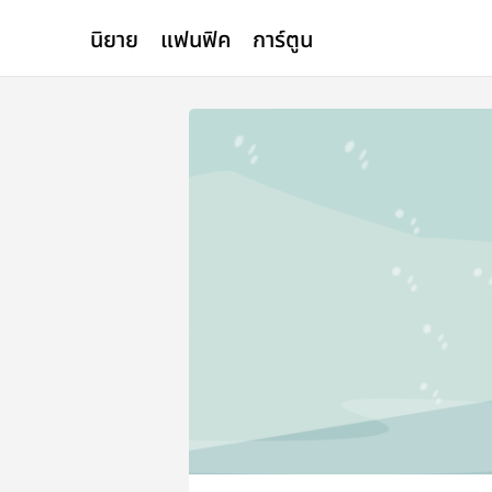
นิยาย
แฟนฟิค
การ์ตูน