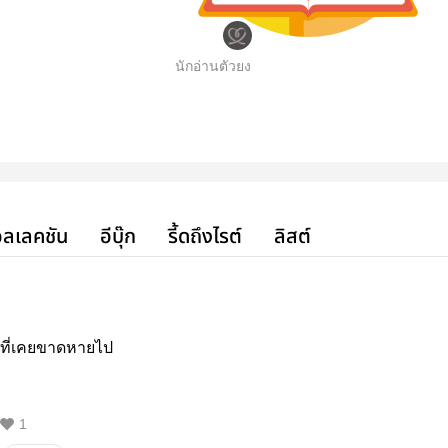
นักอ่านตัวยง
ลเลคชัน
อีบุ๊ก
รี้ดถึงไรต์
ลิสต์
ที่เคยขาดหายไป
1