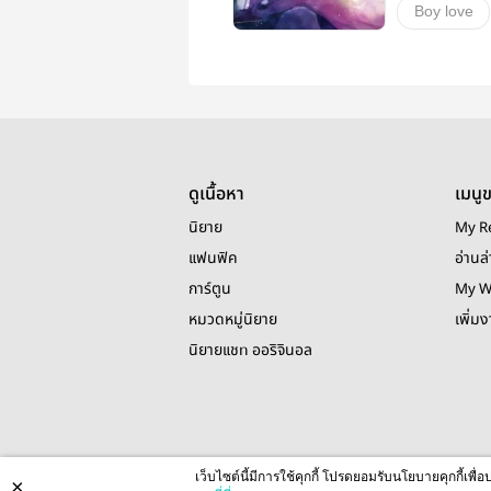
Boy love
ดูเนื้อหา
เมนู
นิยาย
My R
แฟนฟิค
อ่านล่
การ์ตูน
My W
หมวดหมู่นิยาย
เพิ่ม
นิยายแชท ออริจินอล
เว็บไซต์นี้มีการใช้คุกกี้ โปรดยอมรับนโยบายคุกกี้เพ
×