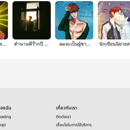
ลง
ตำนานพี่ว๊ากปี 4 [
ผมจะเป็นผู้ชาย
นักเขียนนิยาย
ปูนบอล ]
ธรรมดา
รัก
ของฉัน
เกี่ยวกับเรา
eading
ติดต่อเรา
าสุด
เงื่อนไขในการใช้บริการ