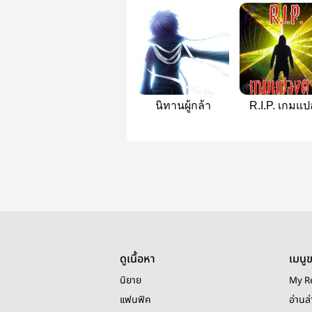
นิทานผู้กล้า
R.I.P. เกมแป
ตาย
ดูเนื้อหา
เมนู
นิยาย
My R
แฟนฟิค
อ่านล่