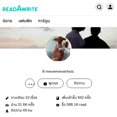
นิยาย
แฟนฟิค
การ์ตูน
lil meowmeow/ลมม.
พูดคุย
ติดตาม
งานเขียน
เรื่อง
เพิ่มเข้าชั้น
ครั้ง
10
942
อ่าน
ครั้ง
รี้ด
read
31.6K
588.1K
ติดตาม
คน
49