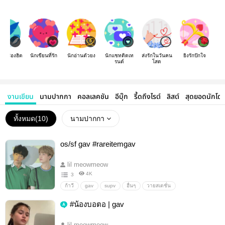
องเรื่องฮิต
นักเขียนที่รัก
นักอ่านตัวยง
นักแชทติดเท
ส่งรักในวันคน
ยิงรักปักใจ
รนด์
โสด
งานเขียน
นามปากกา
คอลเลคชัน
อีบุ๊ก
รี้ดถึงไรต์
ลิสต์
สุดยอดนักโด
ทั้งหมด(
10
)
นามปากกา
os/sf gav #rareitemgav
lil meowmeow
4K
3
ก้าวี
gav
supv
อื่นๆ
วายสเตชั่น
#น้องบอตอ | gav
lil meowmeow