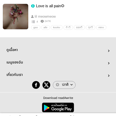
Love is all pain🌻
lil meowmeow
247K
4
gav
allv
kookv
ก้าวี
ออลวี
กุกวี
minv
มินวี
แด่เธอที่แสนเจ็บ
อื่นๆ
วายสเตชั่น
ดูเนื้อหา
เมนูของฉัน
เกี่ยวกับเรา
ปกติ
Download readAwrite