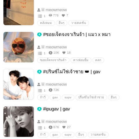
lil meowmeow
776
7
1
คลังลมม
อื่นๆ
วายสเตชั่น
#ซอยเจ็ดจงจาเรินจ้า | แมว x หมา
lil meowmeow
10K
18
1
ซอยเจ็ดจงจาเรินจ้า
คาเฟ่อมยิ้ม
ตลก
#ปรินซ์ไม่ใช่เจ้าชาย 👑 | gav
lil meowmeow
73K
1
ก้าวี
gav
supv
ปริ้นซ์ไม่ใช่เจ้าชาย
อื่นๆ
วายสเตชั่น
#ipugav | gav
lil meowmeow
67K
27
1
ก้าวี
gav
supv
อื่นๆ
วายสเตชั่น