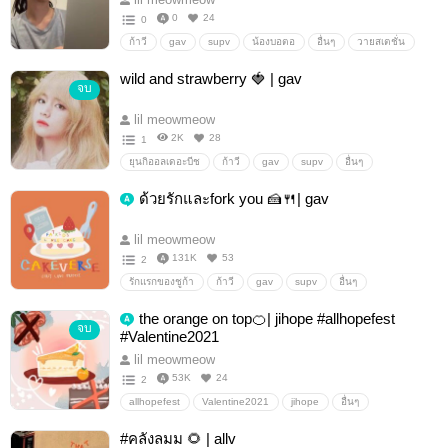
0
24
0
ก้าวี
gav
supv
น้องบอตอ
อื่นๆ
วายสเตชั่น
wild and strawberry 🍓 | gav
จบ
lil meowmeow
2K
28
1
ยุนกิออลเดอะบีช
ก้าวี
gav
supv
อื่นๆ
วายสเตชั่น
ด้วยรักและfork you 🍰🍴| gav
lil meowmeow
131K
53
2
รักแรกของชูก้า
ก้าวี
gav
supv
อื่นๆ
วายสเตชั่น
the orange on top🍊| jihope #allhopefest
จบ
#Valentine2021
lil meowmeow
53K
24
2
allhopefest
Valentine2021
jihope
อื่นๆ
วายสเตชั่น
#คลังลมม 🌻 | allv