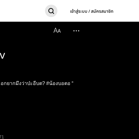
เข้าสู่ระบบ / สมัครสมาชิก
v
วออกยากมึงว่าป่ะอีบต? #น้องบอตอ “
71