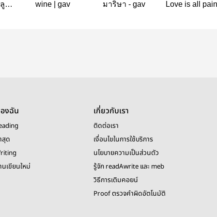
ูก |
wine | gav
มาริษา - gav
Love is all pai
ของฉัน
เกี่ยวกับเรา
eading
ติดต่อเรา
าสุด
เงื่อนไขในการใช้บริการ
riting
นโยบายความเป็นส่วนตัว
งานเขียนใหม่
รู้จัก readAwrite และ meb
วิธีการเติมคอยน์
Proof ตรวจคำผิดอัตโนมัติ