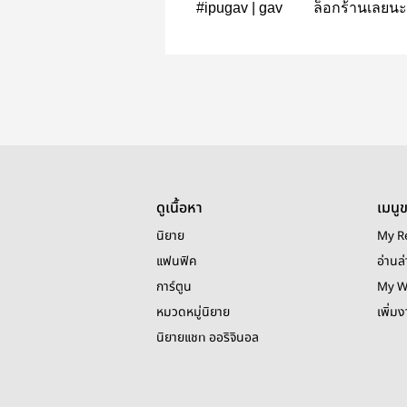
#ipugav | gav
ล็อกร้านเลยนะล
gav
ดูเนื้อหา
เมนู
นิยาย
My R
แฟนฟิค
อ่านล่
การ์ตูน
My W
หมวดหมู่นิยาย
เพิ่ม
นิยายแชท ออริจินอล