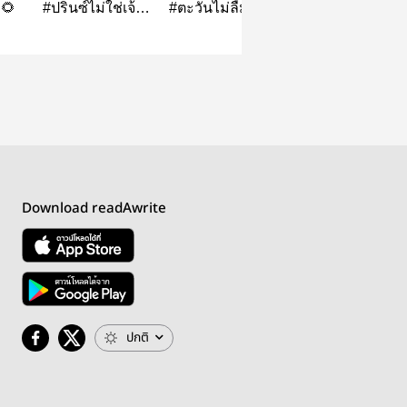
n🌻
#ปรินซ์ไม่ใช่เจ้า
#ตะวันไม่ลืม - gav
บ้านพักลีลาวดี
ชาย 👑 | gav
|GaV
Download readAwrite
ปกติ