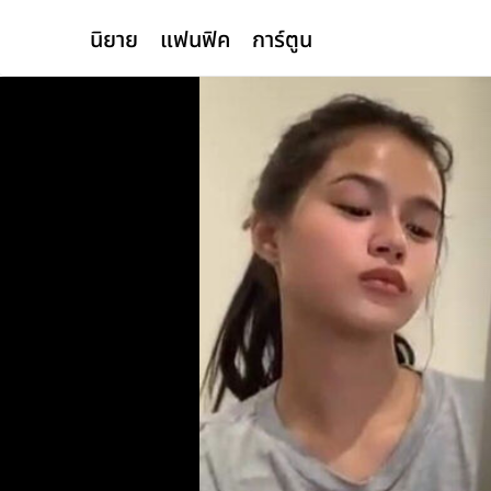
นิยาย
แฟนฟิค
การ์ตูน