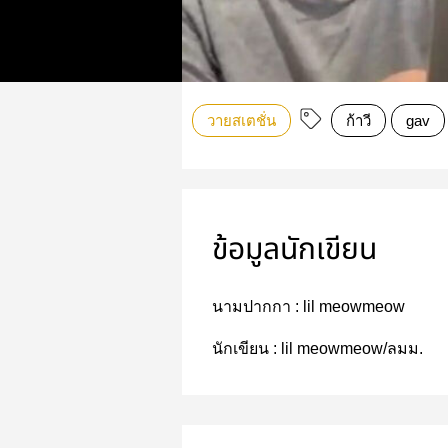
วายสเตชั่น
ก้าวี
gav
ข้อมูลนักเขียน
นามปากกา :
lil meowmeow
นักเขียน :
lil meowmeow/ลมม.