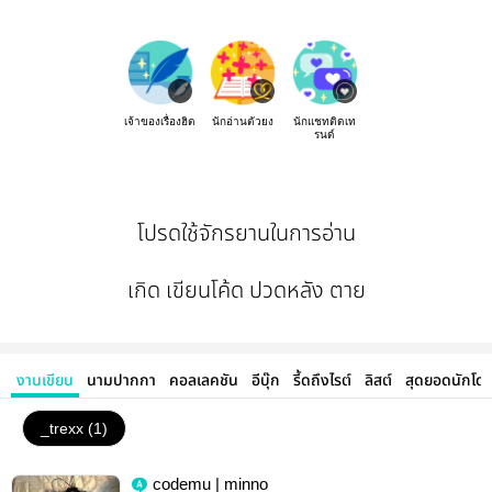
เจ้าของเรื่องฮิต
นักอ่านตัวยง
นักแชทติดเท
รนด์
โปรดใช้จักรยานในการอ่าน
เกิด เขียนโค้ด ปวดหลัง ตาย
งานเขียน
นามปากกา
คอลเลคชัน
อีบุ๊ก
รี้ดถึงไรต์
ลิสต์
สุดยอดนักโด
_trexx (1)
codemu | minno