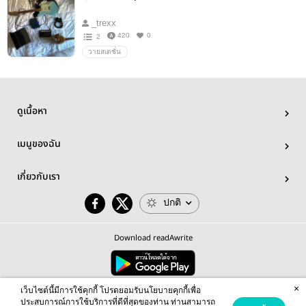
_trexx
420
0
2
วายสเตชั่น
ดูเนื้อหา
เมนูของฉัน
เกี่ยวกับเรา
ปกติ
Download readAwrite
×
© 2026 readAwrite.com by MEB Corporation Public Company Limited
เว็บไซต์นี้มีการใช้คุกกี้ โปรดยอมรับนโยบายคุกกี้เพื่อ
This site is protected by reCAPTCHA and the Google
Privacy Policy
and
Terms of Service
apply.
ประสบการณ์การใช้บริการที่ดีที่สุดของท่าน ท่านสามารถ