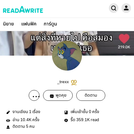
นิยาย
แฟนฟิค
การ์ตูน
_trexx
พูดคุย
ติดตาม
งานเขียน
เรื่อง
เพิ่มเข้าชั้น
ครั้ง
1
0
อ่าน
ครั้ง
รี้ด
read
10.4K
359.1K
ติดตาม
คน
5