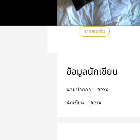
วายสเตชั่น
ข้อมูลนักเขียน
นามปากกา :
_trexx
นักเขียน :
_trexx