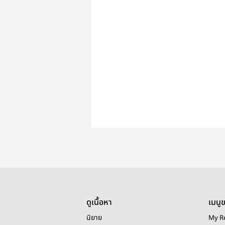
ดูเนื้อหา
เมนู
นิยาย
My R