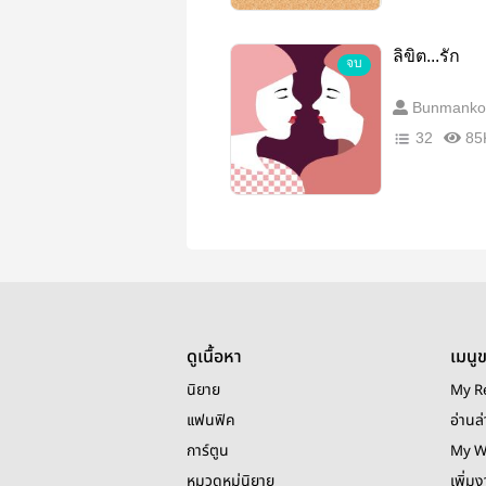
ลิขิต...รัก
จบ
Bunmanko
32
85
ดูเนื้อหา
เมนู
นิยาย
My R
แฟนฟิค
อ่านล่
การ์ตูน
My W
หมวดหมู่นิยาย
เพิ่ม