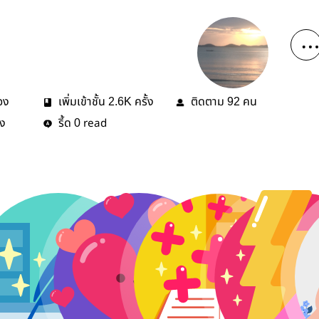
่อง
เพิ่มเข้าชั้น
ครั้ง
ติดตาม
คน
2.6K
92
้ง
รี้ด
read
0