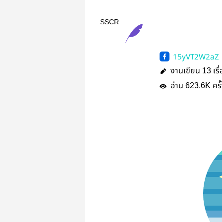
SSCR
15yVT2W2aZ
งานเขียน
เรื
13
อ่าน
ครั
623.6K