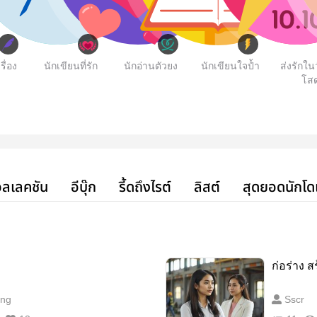
รื่อง
นักเขียนที่รัก
นักอ่านตัวยง
นักเขียนใจป้ำ
ส่งรักใ
โส
ลเลคชัน
อีบุ๊ก
รี้ดถึงไรต์
ลิสต์
สุดยอดนักโด
ก่อร่าง ส
ng
Sscr