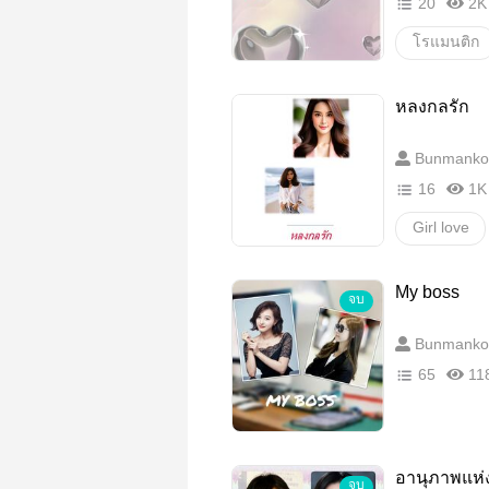
20
2K
โรแมนติก
หลงกลรัก
Bunmanko
16
1K
Girl love
My boss
จบ
Bunmanko
65
11
อานุภาพแห่ง
จบ