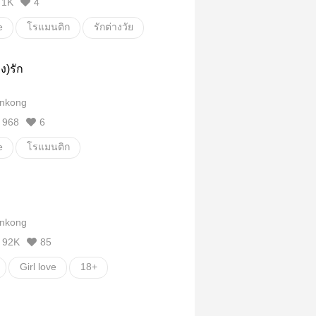
1K
4
e
โรแมนติก
รักต่างวัย
e/Yuri
กินเด็ก
ง)รัก
วัยYuri
สาวดุ้น18+.
nkong
968
6
e
โรแมนติก
nkong
nkong
92K
85
Girl love
18+
ก
Erotic