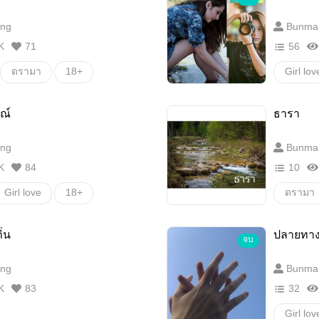
นิยายโ
ng
Bunma
โรมานซ
K
71
56
ดรามา
18+
Girl lov
18+
ณ์
ธารา
ดราม่า
ng
Bunma
โรมานซ
K
84
10
Girl love
18+
ดรามา
Erotic
GirlLov
ิ่น
ปลายทาง
จบ
Yuri
ng
Bunma
K
83
32
Girl lov