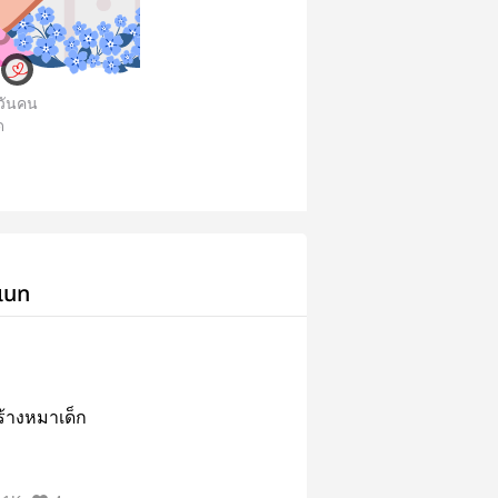
นวันคน
ด
เนท
ร้างหมาเด็ก