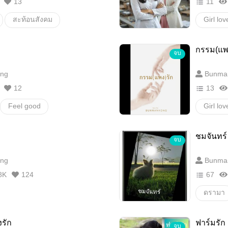
13
11
สะท้อนสังคม
Girl lov
GirlLov
กรรม(แพ
จบ
#รักต่าง
ng
Bunma
12
13
Feel good
Girl lov
bunma
ชมจันทร์
จบ
ng
Bunma
8K
124
67
ดรามา
นิยายรั
รัก
ฟาร์มรัก
จบ