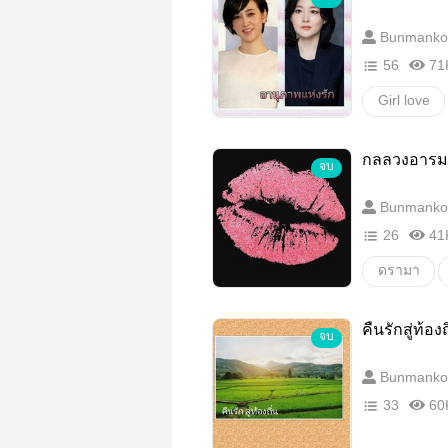
Bunmanko
56
71
Girl love
นิยายรัก
กลลวงอารม
จบ
Bunmanko
26
41
ดรามา
นิยายรัก
คืนรักสู่ท้องถ
จบ
Bunmanko
33
60