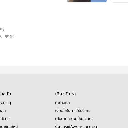
Erotic
ng
K
94
ของฉัน
เกี่ยวกับเรา
eading
ติดต่อเรา
าสุด
เงื่อนไขในการใช้บริการ
riting
นโยบายความเป็นส่วนตัว
งานเขียนใหม่
รู้จัก readAwrite และ meb