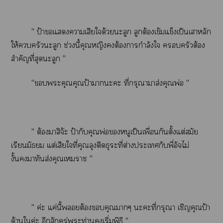
" ป้าแาเสียใด้วยะลูก ลูกต้องเข้มแข็งเป็นเาหลัก
ให้ครัวะลูก ช่วงนี้คุณหญิงต้องการกำลังใ ครัวต้อง
สำคัญที่สุดะลูก "
"ะคุณคุณป้าาะะ ที่กรุณามาส่งคุณพ่อ "
" ต้องมาสิจ้ะ ป้ากับคุณพ่อหนูเป็นเพื่อนกันตั้งแต่สมัย
เรียนมัธยม แต่เสียใที่คุณลุงติดธุระที่ต่างะเกับพี่อัจไม่
งั้นมาทันส่งคุณเา "
" ค่ะ แค่นี้ต้องคุณาๆ ะะที่กรุณา เชิญคุณป้า
ด้านใค่ะ อีกสักครู่ะท่านเริ่มพิธี "