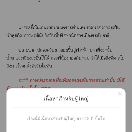
แเรื่อใาาาเาะท่านเาาะเป็น
นักธุรกิจ าพฤตินัยยังป็นที่ปรึกษานักาเมืองระดับาติ
าา ปล่องควันาขึ้นสู่าฟ้า าที่ะกลั้น
น้ำาแะเสียงสะอื้นไว้ได้ พี่น้องกัน ร่ำให้เมื่อสิ่งที่าไม่
ถึงาเร็วตั้งตัวรับไม่ทัน
###
าะเพื่อเพิ่มใาอ่านเท่านั้น มิได้
มีเาใๆทั้งสิ้น ###
×
เนื้อหาสำหรับผู้ใหญ่
าติดาาน พูดคุยทักากันได้ที่นี่น๊า
เรื่องนี้มีเนื้อหาสำหรับผู้ใหญ่ อายุ 18 ปี ขึ้นไป