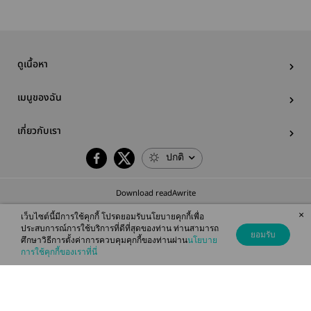
ดูเนื้อหา
เมนูของฉัน
เกี่ยวกับเรา
ปกติ
Download readAwrite
×
เว็บไซต์นี้มีการใช้คุกกี้ โปรดยอมรับนโยบายคุกกี้เพื่อ
ประสบการณ์การใช้บริการที่ดีที่สุดของท่าน ท่านสามารถ
ยอมรับ
ศึกษาวิธีการตั้งค่าการควบคุมคุกกี้ของท่านผ่าน
นโยบาย
© 2026 readAwrite.com by MEB Corporation Public Company Limited
การใช้คุกกี้ของเราที่นี่
This site is protected by reCAPTCHA and the Google
Privacy Policy
and
Terms of Service
apply.