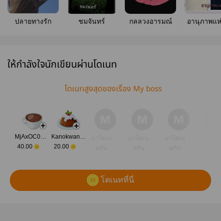
ปลายทางรัก
ชมจันทร์
กลลวงอารมณ์
อานุภาพแห่
ให้กำลังใจนักเขียนผ่านโดเนท
โดเนทสูงสุดของเรื่อง My boss
MjAxOC0wOS0yOSAyMToyNDo1NQ==
Kanokwan Sonthisuwan
มาโดเน
มาโดเน
มาโดเน
มาโดเ
40.00
20.00
ทกัน
ทกัน
ทกัน
ทกัน
โดเนทที่นี่