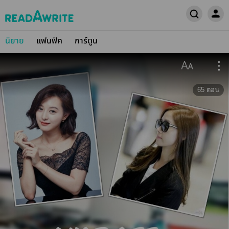
นิยาย
แฟนฟิค
การ์ตูน
65
ตอน