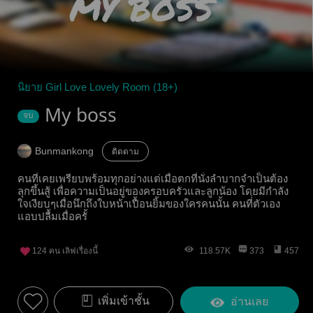
นิยาย Girl Love Lovely Room (18+)
My boss
จบ
Bunmankong
ติดตาม
คนที่เคยเพรียบพร้อมทุกอย่างแต่เมื่อตกที่นั่งลำบากจำเป็นต้อง
ลุกขึ้นสู้ เพื่อความเป็นอยู่ของครอบครัวและลูกน้อง โดยมีกำลัง
ใจเงียบๆเมื่อนึกถึงใบหน้าเปื้อนยิ้มของใครคนนั้น คนที่่ตัวเอง
แอบปลื้มเมื่อครั้
124
คน เลิฟเรื่องนี้
118.57K
373
457
เพิ่มเข้าชั้น
อ่านเลย