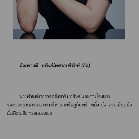
อัจฉราวดี ทรัพย์ไาบริรักษ์ (อัจ)
าฟ้าแห่งาอสังหาริมทรัพย์แะาโแ
ะาาบริหาร เครือภูมินทร์ หยิ่ง โ เนียบนิ่ง
นั่นคือเปลือกเ