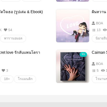
นิยายรัก
นิยายท
แฟน
เรื่องน่
ัดใจเธอ (รูปเล่ม & Ebook)
ฝันหวาน
ก
รักต่างเผ่าพันธ์ุ
นิยายช
ตะวันลั
BOA
เนื้อหาทั้งหมดเป็นเรื่องที่ทางผู้แต่งสมมติขึ้นมามิใช่เรื่องจริงประการใด
ความรั
K
54
13
หวาน
พารานอมอล
นิยายจ
นิยายโรแมนติก
18+
โรแมนต
ret love รักลับแพนโดรา
Caiman S
จบ
นิยายแฟนตาซี
ทะลุมิติ
BOA
ลาด
นักเรียน
3
5
18+
โรแมนติก
กลับชาติมาเกิดใหม่
หวาน
จบสุขนิยม
ฟินจิก