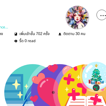
ncePa
่อง
เพิ่มเข้าชั้น
ครั้ง
ติดตาม
คน
702
30
รี้ด
read
0
ไวท์คริสต์มาส