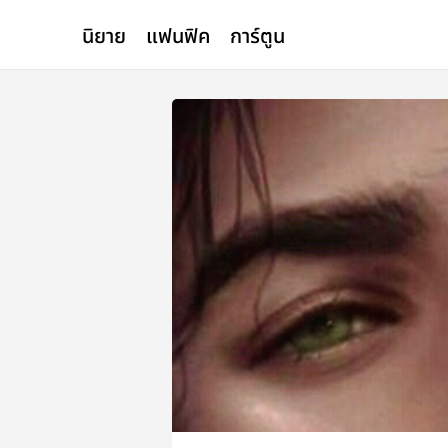
นิยาย
แฟนฟิค
การ์ตูน