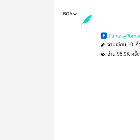
BOA.w
FantasyRoma
ranormal
งานเขียน
เรื
10
อ่าน
ครั้ง
98.9K