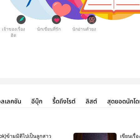
เจ้าของเรื่อง
นักเขียนที่รัก
นักอ่านตัวยง
ฮิต
ลเลคชัน
อีบุ๊ก
รี้ดถึงไรต์
ลิสต์
สุดยอดนักโด
ok)ข้ามมิติไปเป็นลูกสาว
เขียนเรื