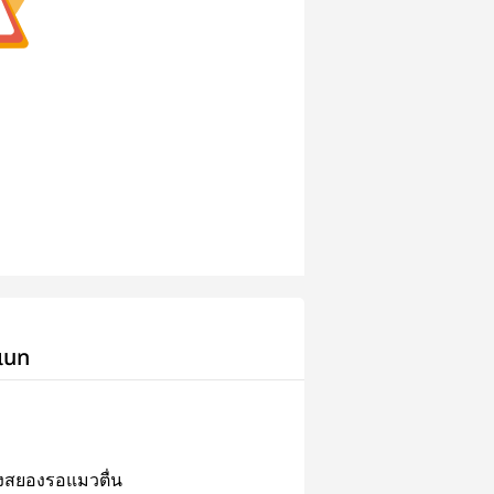
เนท
่องสยองรอแมวตื่น