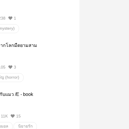
238
1
(mystery)
ญ (horror)
ผี
่าจากโลกมืดยามสาม
105
3
ญ (horror)
(mystery)
นิยายสยองขวัญ
กับแมว /E - book
ีสยองขวัญ
เรื่องหลอน
เรื่องสั้นสยองขวัญ
11K
15
งผี
นิยายผีออนไลน์
อมอล
นิยายรัก
อบเรื่องผี
ชมรมเล่าเรื่องผี