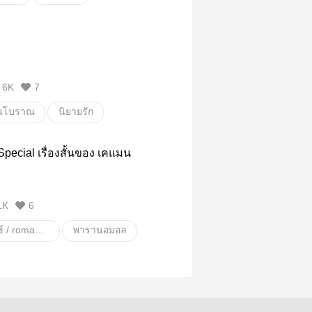
ุกวัยทาสแมว
นิยาย18+
ากลัว
ขนลุก
ายหญิง
น่ารัก
รักวัยรุ่น
บฟ้า
เหลือเชื่อ
ก
นิยายโรแมนติก
รวมเรื่องสั้นสยองขวัญ
6K
7
ีนโบราณ
นิยายรัก
ิก
ย้อนยุค
แฟนตาซี
pecial เรื่องสั้นของ เคแมน
1K
6
โรมานซ์ / romance
พารานอมอล
นิยายอีโรติกโรมานซ์
*NC18
หมอน
มัวเมา ลุ่มหลง คลั่งไคล้