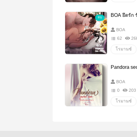
แฟนตาซี
ชิงไหวพริบ
BOA ยึดรัก ร
จบ
นิยายอิโรติ
BOA
จบสุขนิยม
62
26
โรมานซ์
นิยายรัก
Pandora sec
หวาน
BOA
สัตว์ประห
0
203
โรมานซ์
นิยายรัก
Erotic
ทวงรัก