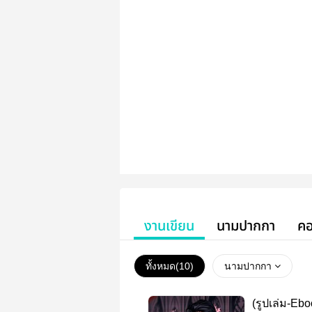
งานเขียน
นามปากกา
คอ
ทั้งหมด(
10
)
นามปากกา
(รูปเล่ม-Ebo