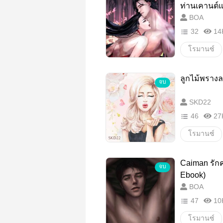
ท่านเคานต์
BOA
32
14
โรมานซ์
รักข้ามภพ
ลูกไม้พรางล
จบ
หญิงสาว
SKD22
จบสุขนิยม
46
27
นิยายรักชา
โรมานซ์
เชฟ
โรแมนติก
Caiman รักคร
จบ
นิยายโรแม
Ebook)
BOA
นิยายรัก
47
10
ครอบครัว
โรมานซ์
รักแรกพบ