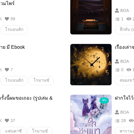
แวมไพร์
BOA
K
99
1
โรแมนติก
ลึกลับ 
ข้ามมิติ
แวมไพร์
สยองขวั
าย มี Ebook
เรื่องเล
ความปราถนาครั้งสุดท้าย
BOA
สมุนไพร
K
7
0
ยหญิง
ทำอาหาร
โรแมนติก
โรมานซ์
สยองขวั
แอบรัก
ความรัก
ลึกลับ 
ั้งนี้ผมขอเถอะ (รูปเล่ม &
ฝากใจไว้
จบ
นติก
หวาน
น่ารัก
เรื่องผ
BOA
18+
ต่อสู้
นิยายผี
K
37
28
ชีวิต
มิตรภาพ
เล่าเรื่อ
แฟนตาซี
โรมานซ์
พาราน
หลง
เล่ห์
กลุ่มคนช