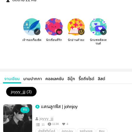
ติดตาม
คน
เจ้าของเรื่องฮิต
นักเขียนที่รัก
นักอ่านตัวยง
นักแชทติดเท
รนด์
งานเขียน
นามปากกา
คอลเลคชัน
อีบุ๊ก
รี้ดถึงไรต์
ลิสต์
joyyy_jjj (3)
แคนลูกพีส | johnjoy
จบ
joyyy_jjj
113K
4
11
เลิฟลี่ฟรีสไตล์
JohnJoy
จอห์นจอย
#joy