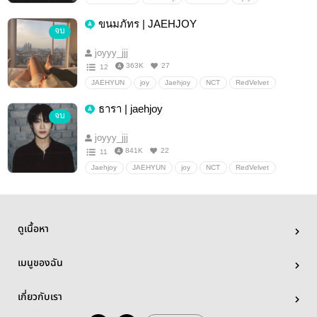
JOHNNY
redvelve
NCT
ขนมภัทร | JAEHJOY
จบ
joyyy_jjj
363K
27
12
JAEHYUN
joy
Jaehjoy
NCT
RedVelvet
อื่นๆ
เลิฟลี่ฟรีสไตล์
ธารา | jaehjoy
จบ
joyyy_jjj
841K
22
11
Jaehjoy
JAEHYUN
joy
NCT
RedVelvet
อื่นๆ
ห้องแห่งความรัก
ดูเนื้อหา
เมนูของฉัน
เกี่ยวกับเรา