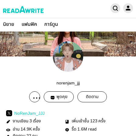
นิยาย
แฟนฟิค
การ์ตูน
norenjam_jjj
พูดคุย
ติดตาม
NoRenJam_JJJ
งานเขียน
เรื่อง
เพิ่มเข้าชั้น
ครั้ง
3
123
อ่าน
ครั้ง
รี้ด
read
14.9K
1.6M
22