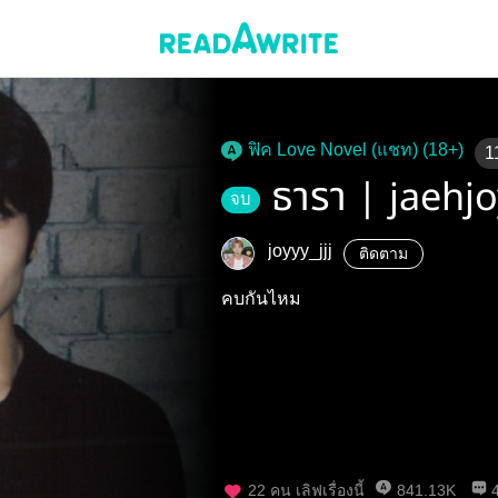
ฟิค Love Novel (แชท) (18+)
1
ธารา | jaehj
จบ
joyyy_jjj
ติดตาม
คบกันไหม
22
คน เลิฟเรื่องนี้
841.13K