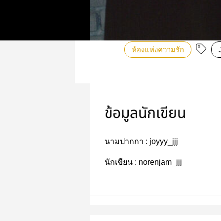
ห้องแห่งความรัก
ข้อมูลนักเขียน
นามปากกา :
joyyy_jjj
นักเขียน :
norenjam_jjj