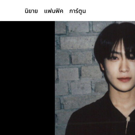
นิยาย
แฟนฟิค
การ์ตูน