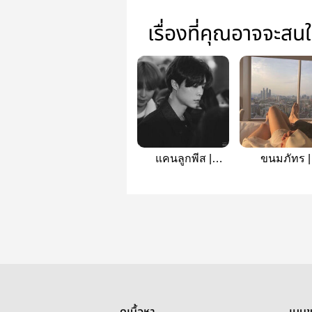
เรื่องที่คุณอาจจะสน
แคนลูกพีส |
ขนมภัทร |
johnjoy
JAEHJOY