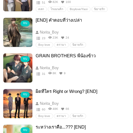
82K
100
51
ตลก
โรแมนติก
Boylove/Yaoi
นิยายรัก
[END] คำตอบที่ว่างเปล่า
จบ
Norita_Boy
23K
24
23
Boy love
ดรามา
นิยายรัก
GRAIN BROTHERS พี่น้องข้าว
จบ
Norita_Boy
8K
9
31
ผิดที่ใคร Right or Wrong? [END]
จบ
Norita_Boy
48K
66
60
Boy love
ดรามา
นิยายรัก
ระหว่างเราคือ...??? [END]
จบ