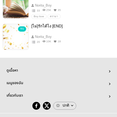
Norita_Boy
25K
35
33
Boy love
ดรามา
[ไม่]รักได้ไง [END]
จบ
Norita_Boy
10K
18
20
ดูเนื้อหา
เมนูของฉัน
เกี่ยวกับเรา
ปกติ