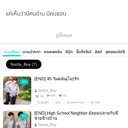
แค่เห็นว่ามีคนอ่าน มีคนชอบ
แค่นี้ก็ชื่นใจแล้วววว
ดูทั้งหมด
😘😘😘
งานเขียน
นามปากกา
คอลเลคชัน
อีบุ๊ก
รี้ดถึงไรต์
ลิสต์
สุดยอดนักโด
Norita_Boy (7)
[END] 45 วันพนัน(ไม่)รัก
จบ
Norita_Boy
98K
93
56
โรแมนติก
ตลก
Boylove/Yaoi
นิยายรัก
[END] High School Neighbor มัธยมปลายกับพี่
จบ
ชายข้างบ้าน
Norita_Boy