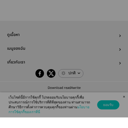
ดูเนื้อหา
เมนูของฉัน
เกี่ยวกับเรา
ปกติ
Download readAwrite
×
เว็บไซต์นี้มีการใช้คุกกี้ โปรดยอมรับนโยบายคุกกี้เพื่อ
ประสบการณ์การใช้บริการที่ดีที่สุดของท่าน ท่านสามารถ
ยอมรับ
ศึกษาวิธีการตั้งค่าการควบคุมคุกกี้ของท่านผ่าน
นโยบาย
© 2026 readAwrite.com by MEB Corporation Public Company Limited
การใช้คุกกี้ของเราที่นี่
This site is protected by reCAPTCHA and the Google
Privacy Policy
and
Terms of Service
apply.