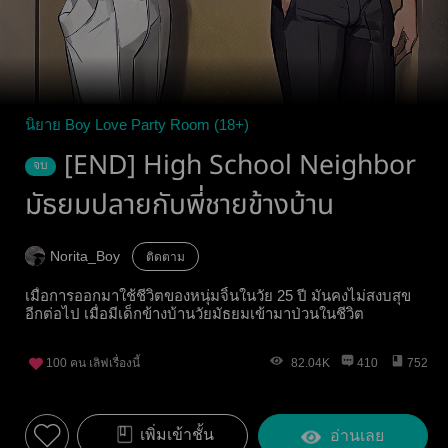
นิยาย Boy Love Party Room (18+)
[END] High School Neighbor
จบ
มัธยมปลายกับพี่ชายข้างบ้าน
Norita_Boy
ติดตาม
เมื่อการออกมาใช้ชีวิตของหนุ่มจิ้นในวัย 25 ปี มันคงไม่สงบสุข
อีกต่อไป เมื่อมีเด็กข้างบ้านวัยมัธยมเข้ามาป่วนในชีวิต
100
คน เลิฟเรื่องนี้
82.04K
410
752
เพิ่มเข้าชั้น
อ่านเลย