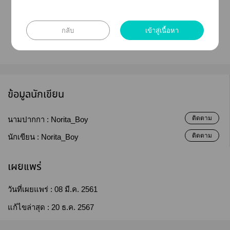
"
ยินดีที่ได้รู้จักะครับ...คุณลุงข้างบ้าน
ไว้ะาบ่อยๆ "
กลับ
เข้าสู่เนื้อหา
ข้อมูลนักเขียน
ติดตาม
นามปากกา :
Norita_Boy
ติดตาม
นักเขียน :
Norita_Boy
เผยแพร่
วันที่เผยแพร่ :
08 มี.ค. 2561
แก้ไขล่าสุด :
20 ธ.ค. 2567