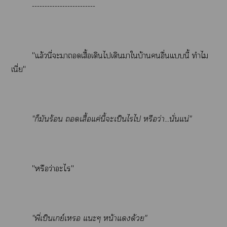
-------------------------
"แล้วนี่ะาเสื้อเดินไเดินาใบ้านอื่นแนี้ ทำไม
เนี่ย"
"ก็มันร้อน เสื้อแค่นี้ะเป็นไรไ หรือว่า...นั่นแน่"
"หรือว่าะไ"
"พี่เป็นเกย์เ แะๆ หน้าแด้วย"