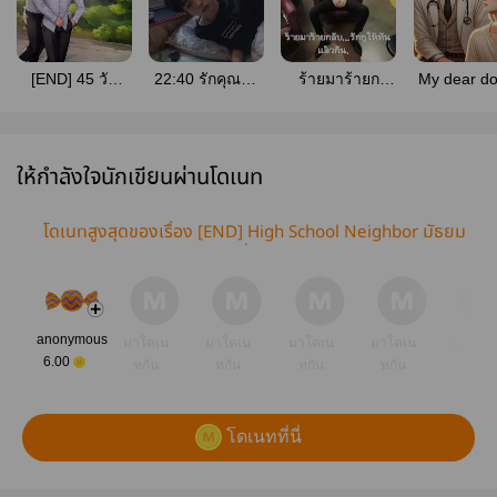
[END] 45 วัน
22:40 รักคุณผิด
ร้ายมาร้ายก
My dear do
พนัน(ไม่)รัก
ไหม
ลับ...รักกูให้ทัน
ช่วยตรวจ
เเล้วกัน.
ด้วย (YAO
ให้กำลังใจนักเขียนผ่านโดเนท
โดเนทสูงสุดของเรื่อง [END] High School Neighbor มัธยม
ปลายกับพี่ชายข้างบ้าน
anonymous
มาโดเน
มาโดเน
มาโดเน
มาโดเน
มาโดเ
6.00
ทกัน
ทกัน
ทกัน
ทกัน
ทกัน
โดเนทที่นี่