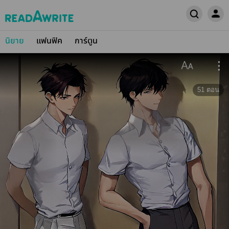
นิยาย
แฟนฟิค
การ์ตูน
51
ตอน