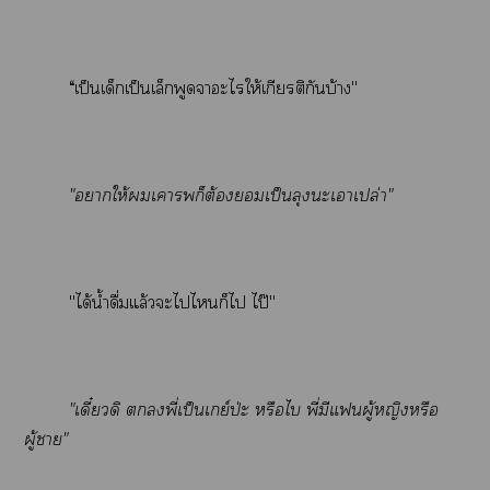
“เป็นเด็กเป็นเล็กพูดจาะไให้เกียรติกันบ้าง"
"าให้เาก็ต้องเป็นลุงะเาเปล่า"
"ได้น้ำดื่มแล้วะไไก็ไ ไป๊"
"เดี๋ยวดิ พี่เป็นเกย์ป่ะ หรือไบ พี่มีแผู้หญิงหรือ
ผู้า"