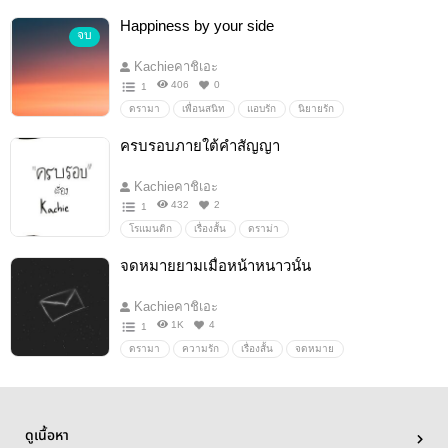
Happiness by your side
จบ
Kachieคาชิเอะ
406
0
1
ดรามา
เพื่อนสนิท
แอบรัก
นิยายรัก
ครบรอบภายใต้คำสัญญา
Kachieคาชิเอะ
432
2
1
โรแมนติก
เรื่องสั้น
ดราม่า
จดหมายยามเมื่อหน้าหนาวนั้น
Kachieคาชิเอะ
1K
4
1
ดรามา
ความรัก
เรื่องสั้น
จดหมาย
ดูเนื้อหา