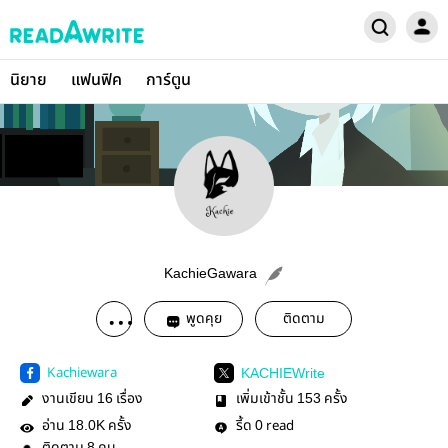
นิยาย
แฟนฟิค
การ์ตูน
KachieGawara
พูดคุย
ติดตาม
Kachiewara
KACHIEWrite
งานเขียน
เรื่อง
เพิ่มเข้าชั้น
ครั้ง
16
153
อ่าน
ครั้ง
รี้ด
read
18.0K
0
8