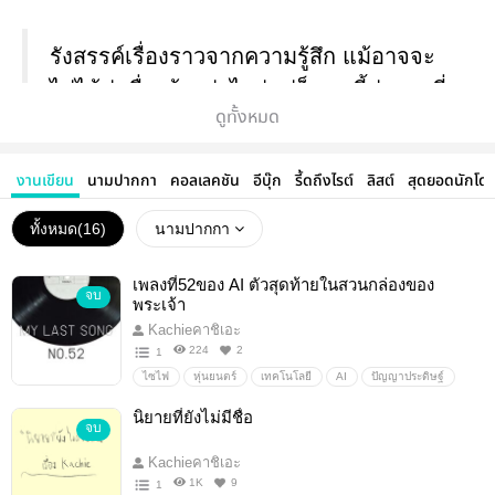
รังสรรค์เรื่องราวจากความรู้สึก แม้อาจจะ
ไม่ได้น่าตื่นเต้นเท่าไหร่แต่ก็แบบนี้ล่ะงานที่
ดูทั้งหมด
เขียนมาจากใจของนักเขียนตัวเล็กๆคนนี้
น่ะ ฝากตัวด้วยนะ
งานเขียน
นามปากกา
คอลเลคชัน
อีบุ๊ก
รี้ดถึงไรต์
ลิสต์
สุดยอดนักโด
มีเพจกับทวิตให้ตามกันด้วยนะ
ทั้งหมด(
16
)
นามปากกา
FB fanpage:
Kachieカチーคาชิเอะ | Facebook
เพลงที่52ของ AI ตัวสุดท้ายในสวนกล่องของ
จบ
พระเจ้า
twitter:
KACHIE ✍ (@KACHIEWrite) / Twitter
Kachieคาชิเอะ
224
2
1
ไซไฟ
หุ่นยนตร์
เทคโนโลยี
AI
ปัญญาประดิษฐ์
บทเพลง
เรื่องราวที่เราเขียน
นิยายที่ยังไม่มีชื่อ
จบ
Kachieคาชิเอะ
1K
9
1