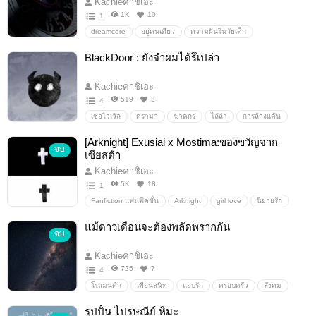
Kachieคาชิเอะ
1K
10
1
dreamcore
อยู่คนเดียว
ความฝันในวัยเด็ก
Weirdcore
BlackDoor : ยังจำผมได้รึเปล่า
Kachieคาชิเอะ
519
3
4
เซอไวเวิล
ดรามา
ฆาตกร
ไล่ล่า
การล้างแค้น
15+
[Arknight] Exusiai x Mostima:ของขวัญจาก
จบ
เซียสต้า
Kachieคาชิเอะ
5K
18
1
Fanfiction แฟนฟิคชั่น
Arknight
girl love
นิยายรัก
อื่นๆ
ลิปสติกสีลิลลี่
แม้ดาวเดือนจะต้องพลัดพรากกัน
จบ
Kachieคาชิเอะ
725
7
4
โรแมนติก
เพื่อนสนิท
แอบรัก
ครอบครัว
สังคม
ดรามา
รูปปั้น ไปรษณีย์ หิมะ