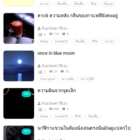
ดรามา
เรื่องสั้น
เรื่องสั้น
ชีวิต
เรื่องเล่า
คาเฟ่ ความหลัง กลิ่นของกาแฟที่ยังคงอยู่
Kachieคาชิเอะ
770
5
8
สังคม
ครอบครัว
เรื่องสั้น
ชีวิต
ดรามา
ความรัก
มิตรภาพ
ความฝัน
once in blue moon
Kachieคาชิเอะ
1K
10
1
Feel good
ความฝัน
ความรู้สึก
ความฝันจากจุดเล็ก
จบ
Kachieคาชิเอะ
890
4
1
สังคม
ครอบครัว
ชีวิต
เรื่องสั้น
นาฬิกาแขวนในห้องนั่งเล่นตรงนั้นมันดูแปลกไป
จบ