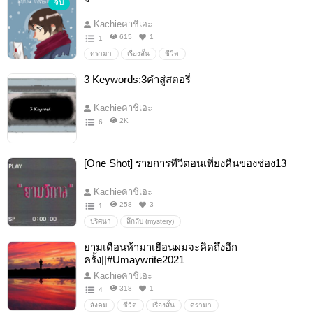
จบ
Kachieคาชิเอะ
615
1
1
ดรามา
เรื่องสั้น
ชีวิต
3 Keywords:3คำสู่สตอรี่
Kachieคาชิเอะ
2K
6
[One Shot] รายการทีวีตอนเที่ยงคืนของช่อง13
Kachieคาชิเอะ
258
3
1
ปริศนา
ลึกลับ (mystery)
ยามเดือนห้ามาเยือนผมจะคิดถึงอีก
ครั้ง||#Umaywrite2021
Kachieคาชิเอะ
318
1
4
สังคม
ชีวิต
เรื่องสั้น
ดรามา