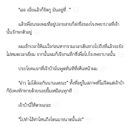
“​​ี่ล้​​​​​ู่​ี่…”
ล้​ื่​​​ี่​ู่​​​​ส่​ื่​​​​ี่​จ้​
ั้​​​ู่
​ให้​น่​​ก่​​​​​​​​ี่​ล้​​​
ไม่​​​ี่​​ั้​​​​ี่​ื่​​​​ั้
​​ี่​จ้​บ้​ั่​​​​ี่​​น้​
“​อ่​ไม่​ได้​​​​​”​ั้​ี่​ู่​​​ี่​ไม่​​ต่​จ้​บ้​
​​​​​ด้​​ิ้​​​
จ้​บ้​ี่​ให้​​
“​​​ไอ้​ท่​​​​​​ั้​ล่”