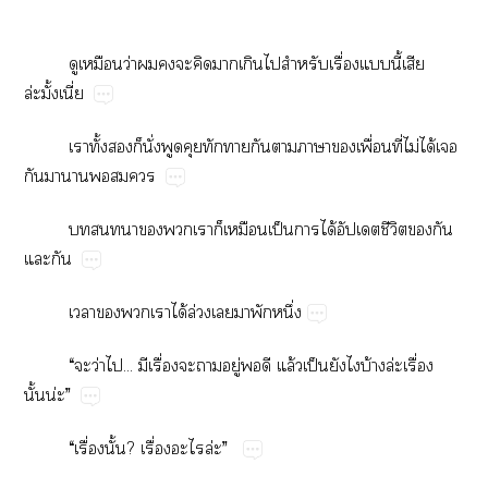
​​ว่​​​​​​​​​ื่​​ี้​​
ล่ั้ี่
​ั้​​​ั่​​​​​​​​​ื่​ี่​ไม่​ได้​​
​​​​​
​​​​​​​ป็​​ได้ี​​​
​
​​​​ได้​ล่​​​​ึ่
“​​ว่​...​​ื่​​​ู่​​​ล้​ป็​​​บ้​ล่​ื่​
ั้น่”
“​ื่​ั้?​ื่​​ล่”