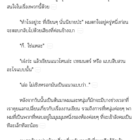
​​​ื่​​ี้​ด้
“​​​ู่​​ี่​​ั่​ป่”​​​​ู่​ู่​ึ่​ก่​
​​​​ด้​​ี่​ค่​ข้​
“​..​ใช่​”
“จ๋ว่​ล้​​​อ่​​ร์​​​​​
​​ั้”
“​อ่​ไม่​​​​ป็​​​ว่...”
​​​ั้​ป็​ต้​​​​ุ่​​​​​​ช่​​ี่​
​​​ปี่​ี่​​ื่​​​​​​ี่​ุ่​ค่​​
​ี่​ป็​​ี่​​ู่​​​​ึ่​​ห้​ค่​ี่​​ข้​​ป็​
​​​​​น้