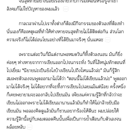
​​ท้​ย่​น้​ื่​ี่​​​​ื่​​ู้​​ข้​
​​ไม่​ใช่​ปั​​​ล้
​​ผ่​​​ั้​ต่​​ต้​​​​​​​ี่​ต้​​
ั่​​​​​​ี่​​ให้​ห่​​​​ท้​ไม่​ได้​​ต่​​ส่​​
​​​ไม่​ได้​อ่​​ย่​ี่​ได้​​​​ั่​
​ต่​​​​​ต่​​​​​​ิ้​​​​​​ิ่​
ค่​ห่​​​​​​​​ั่​ี่​ไอ้​ุ่​​​ี่​
​ี่​“​น่ป็​​​บ้​​​​​ล้​ล่”​​​ู้​​
​​​​​​​ไม่​ได้​ว่​“​​ี้​ไม่​ได้​​ล้น่”​​​
​ไม่​ได้​​ไม่​ได้​​ี่​​ิ้​​​​​ม้​ต่​น้​ั้​ึ่​
​​​​​​​​​​ค่​​ู้​​ี่​​ว่​​
​ไม่​​​ไม่​ได้​​​​ล้​​​​ให้​ไม่​ล้​​​
​​​​​​ล้​​​​​ร้​ไห้​​​​ปล่​ให้​
​ู้​​ี้​ู่​​​​​ั้​ื่​ป็​​ย้ำ​​​​​​
​