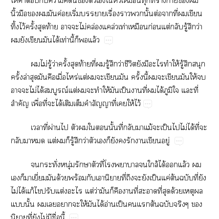
ให้​​​​​​ี้​​​​​​​​​ร่​​​​
ิ้​​​​ค่​ิ่​​ื่​​​ั้​ต่​​ี่​​​
ิ้​ไว้​ั้​​ท้​​​ไม่​ล่ล่​ท่​​ก่​ต่​​ู้​​ว่​
​​​​ได้​ท่​ี้​​​ล้
​ไม่​ู้​ว่​ั้​​ท้​ี่​​ู้​​ว่​ี​​​​​ให้​ู้​​​
ั้​ล่​​​​ื่​ร่ต่​​​​​ั้​ี้​​​​​ให้​​
​​ไม่​ได้​ณ์​ต่​​​​ให้​​ป็​​ี่​​ได้​​​​ี่​
ำ​ื่​ี่​​ได้​​​​​ี่​​ให้​ไว้
​ี่​ผ่​​​​​​ั้​ี่​​​ม้​​ป็​​ไม่​ได้​ี่​​
​​​ต่​​​ู้​​ว่​​​​​​​​​ู่
​ั่​ุ่​​​ี่​​​​ล้​ได้​​ล้​​
​​​ี่​​ด้​ร้​​​​ี่​​​​ป็​ค่​ต้​​ี่​​
ไม่​ได้​ก้​​ป​ต่​​ต่​ว่​​​​​ี่​​ี่​​ด้​​​
​ั้​​​​​ให้​​ได้​อ่​ป็​​​ต้​​​​
​ี่​​ไม่​​ื่​ี้