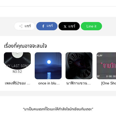
แชร์
แชร์
แชร์
Line it
เรื่องที่คุณอาจจะสนใจ
เพลงที่52ของ AI
once in blue
นาฬิกาแขวนใน
[One Sho
ตัวสุดท้ายในสวน
moon
ห้องนั่งเล่นตรง
รายการทีว
กล่องของพระเจ้า
นั้นมันดูแปลกไป
เที่ยงคืน
ช่อง13
“มาเป็นคนแรกที่โดเนทให้กำลังใจนักเขียนกันเถอะ”