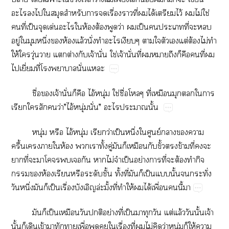
​​​​​​​​ื่​​ี่​​ได้​​ไว้​​ไม่​ใช่​
​ี่​ป็​​ด่​​​ห้​ต้​​ว่​​ป็​​​ี่​​​
ู่​​​ึ่​​ห้​ล้​ั่​​​​​​​​ต่​ต้​ไม่​​
ให้​​ุ่​​​ต่​​จ้​ั่​ใช่​จ้​ั่​ี่​​​​​​​ี่​​
​ี่​ี่​​​ั่​
ื่​​จ้​ั่​​​ไอ้​ุ่​ใช่​ื่​​ี่​​​​​​
​​​​ว่”​ไอ้​ุ่​ั่”​​​ั้
ุ่​​ไอ้​ุ่​​ว่​ป็​ึ่​​ย์​​​​
ื้​​​​ห้​​​ั้​ู่​​​​​ั้​​ข้​ี่​​​
​ี่​​​​​​​​ไม่​​ป็​ย่​​ี่​​ต้​​​
​​ห้​​​​ั้​ั้​ี่​​​ป็​​ั้​​ั่​
​ึ่​​​ป็​ื่​​ล่ั้ี่​​ให้​​ได้​ื่​​ี้​
​​ป็​​​​ย่​ี่​ป็​​​​ต่​ล้​​ั้​จ้​
ั้​​​ข้​​​​ื่​​​​ื่​ี่​​ไม่​​ว่​ุ่​​ให้​​