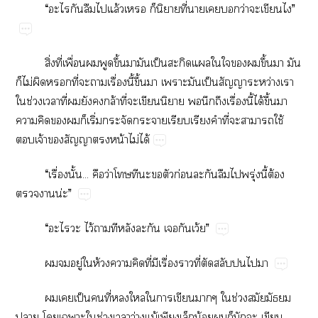
“​​​​​ล้​​​​ี่​​​​ว่​​​”
ิ่​ี่​ื่​​​ึ้​​​ป็​​​​​​​ึ้​​​
​ไม่​​​ี่​​​ื่​ี้​ึ้​​​​ป็​​ว่​​
​ช่​​ี่​​​​ล้​ี่​​​​​​​ื่​ี้​ได้​ึ้​​
​​​​​ิ่​​​​​​​ี่​​​ใช้​
​จ้​​​​น้​ไม่​ได้
“​ื่​ั้...​​ว่​​​​​​ก่​​​​​ุ่​ี้​ต้​
​น่”
“​​​ไว้​​​​​​​​ว้”
​​ู่​​ห้​​​ี่​​ื่​​ี่​​​​​
​​ป็​​ี่​​​​​​​ช่​​​
​​​​ช่​​ว่​ม้​​​น้​​​​​​