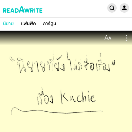
นิยาย
แฟนฟิค
การ์ตูน