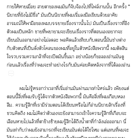
​ให้​​ื่​​​​​​​​จ้​​ี่​ฟล์​​ั้​​ั้​“​
​ี่​​ไม่​​ื่”​​ป็​​ี่​​ิ่​​​​ด้​​
ณ์​ให้​​​​​​ื่​​ั้​​​ป็​ื่​​ี่​​
​​ป็​​​ี่​​​​ื่​​ี่​​​​​
​​​​ย่​ไม่​​​​​ล้​​​​ี้​​ช่​ต่​
​​​ี่​ป็​ั่​​​​​ี่​ู่​​​​​ี้​​​​
​​​​ล้​ี่​​ปิ​​ึ้​​ย่​น้​​​​อ่​​​
ก่​ล้​ื่​ี่​ว่​​​​ย่​​​​ค่​​​​ี่​ได้​​อ่
​ไม่​ู้​​ว่​​ี่​ิ่​อ่​​ผ่​​ท่​ร่ล้​​ต่​
​ี้​ิ่​ี่​​​ู้​ได้​​​​​ี้​​​ิ่​ี่​​​​
..​​ู้​​ี่​​​ร่​​ได้​​​ไม่​​อ่​​​ื่​ี่​
​​​​ไม่​​ว่​​​​​​ข้​​​ู้​​ี่​​​
​​​ล้​ี่​​ข้​ซ้​​ู้​​ได้​​น้ำ​​ี่​ำ​อ่​​​ี่​
​ท่​​ว่​​​​ี่​​​​ต่​ได้​ใช่​​ต่​​ี่​​​