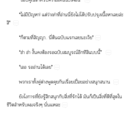
“​ไม่​​ปั!​ต่​ว่​ท่​ี่​อ่​ี่​​ไม่​ได้​ป​​ื้​​​ล่​
”
“​​​ี่​..​ี่​ต้​​​​​ว้”
“ฮ่​ฮ่​ั้​ต้​​​ณ์​​​​​ี้”
“​​​อ่​ได้​”
​​ั้​ู่​ต่​​​​ื่​ปื่​ย่​​
​​​ี่​​ู้​​​​ิ่​ี่​​ได้​​​ป็​ิ่​ี่​​ี่​​​
ี​​​​ั่​