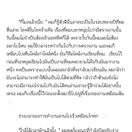
“​ี่​​ล้ี่...”​​​ู้​​​ี่​​ป็​​​​ปี​ี่​​
ื่​​​​​​ร้​​ื่​ี่​​​ุ่​​ว่​​​​ั้​
​ี้​​ไม่​​ป็​ต้​ข้​ฟฟิ​​ได้​ั้​ี้​​​ไม่​ต้​
​​​​ใช้​​ว่​​​​​​​​​​
​​​ฟล์​ก่​ฟล์​ึ่​​​​ฟล์​​​ี่​...​​ไว้​
ก่​ี่​​​​​​ป็​​ี่​​​ใส่​​​​​​
ึ่​​ป็​​​ั้​​​​ี่​​​​​​​​ว่​
​​ไม่​​​ให้​​ป็​​ได้​​ี่​​​ว่​ถ้​​​​ไม่​
​​ณ์​ร่​​​​ได้​​อ่​​​ู้​​ร่​ได้​ย่​ั้​
​​​ื่​ี้​ไว้​ก่​​ั้​​​ู่​ี่​ื่​​​​
ช่​​​​​​ผ่​​​​
“​ล้​ได้​​​ล้ั้...”​​​​​ี่​ำ​​​ร่​