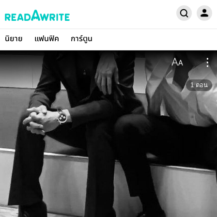
นิยาย
แฟนฟิค
การ์ตูน
1
ตอน