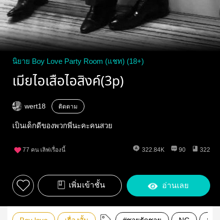
นิยาย Boy Love Party Room (แชท) (18+)
เมียไอเสือไอสิงค์(3p)
wert18
ติดตาม
เป็นเด็กดีของพวกพี่นะคะคนสวย
77
คน เลิฟเรื่องนี้
322.84K
90
322
เพิ่มเข้าชั้น
อ่านเลย