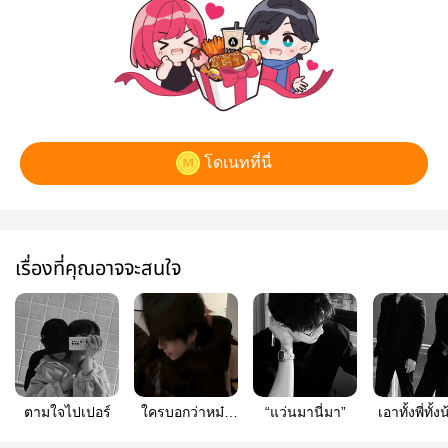
โดเนทที่นี่
เรื่องที่คุณอาจจะสนใจ
ตามใจไปเปอร์
ใครบอกว่าหม๋า
“แว่นมานี่มา”
เอาทั้งพี่ทั้ง
เด็กมันเชื่อง
#นายลูกหม