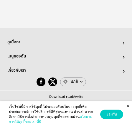
ผม S.4
ดูเนื้อหา
เมนูของฉัน
เกี่ยวกับเรา
ปกติ
Download readAwrite
×
เว็บไซต์นี้มีการใช้คุกกี้ โปรดยอมรับนโยบายคุกกี้เพื่อ
ประสบการณ์การใช้บริการที่ดีที่สุดของท่าน ท่านสามารถ
ยอมรับ
ศึกษาวิธีการตั้งค่าการควบคุมคุกกี้ของท่านผ่าน
นโยบาย
© 2026 readAwrite.com by MEB Corporation Public Company Limited
การใช้คุกกี้ของเราที่นี่
This site is protected by reCAPTCHA and the Google
Privacy Policy
and
Terms of Service
apply.