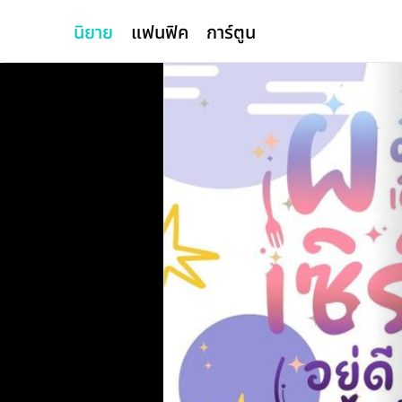
นิยาย
แฟนฟิค
การ์ตูน