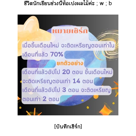
ชีวิตนักเขียนช่วงนี้ท้อเไม้ค่ะ ; w ; b
[บันทึกเซิร์ก]