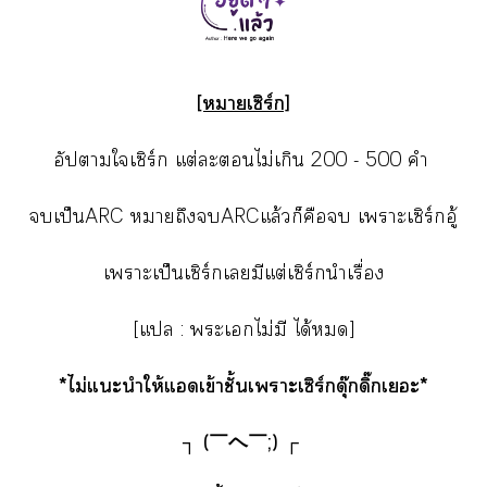
[าเซิร์ก]
อัปาใเซิร์ก แต่ะไม่เกิน 200 - 500 คำ
เป็นARC าถึงARCแล้วก็คือ เาะเซิร์กอู้
เาะเป็นเซิร์กเมีแต่เซิร์กนำเรื่อง
[แ : ะเไม่มี ได้]
*ไม่แะนำให้แเข้าชั้นเาะเซิร์กดุ๊กดิ๊กเะ*
┐ (￣ヘ￣;) ┌