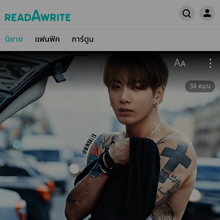
นิยาย
แฟนฟิค
การ์ตูน
34
ตอน