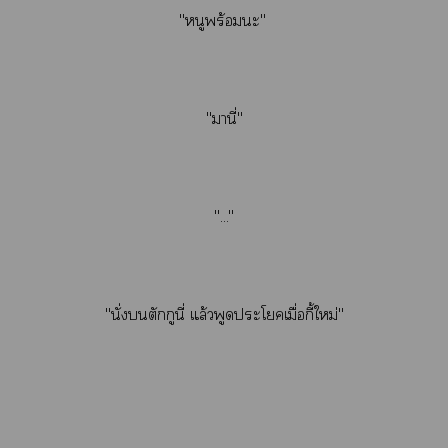
"หนูพร้อมะ"
"มานี่"
"..."
"นั่งตักกูนี่ แล้วพูดะโเมื่อกี้ใหม่"