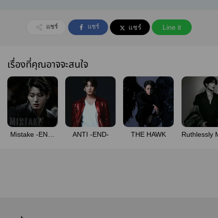
แชร์
แชร์
แชร์
Line it
เรื่องที่คุณอาจจะสนใจ
Mistake -END-
ANTI -END-
THE HAWK
Ruthlessly 
[มี E-Book]
-END-