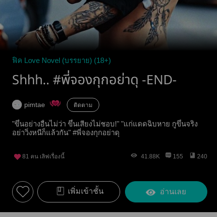
ฟิค Love Novel (บรรยาย) (18+)
Shhh.. #พี่จองกุกอย่าดุ -END-
pimtae
ติดตาม
"ขึ้นอย่างอื่นไม่ว่า ขึ้นเสียงไม่ชอบ!" "แก่แดดฉิบหาย กูขึ้นจริง
อย่าวิ่งหนีก็แล้วกัน" #พี่จองกุกอย่าดุ
81
คน เลิฟเรื่องนี้
41.88K
155
240
เพิ่มเข้าชั้น
อ่านเลย