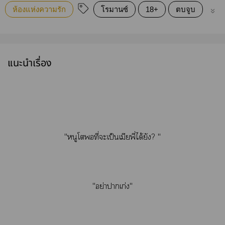
ห้องแห่งความรัก
โรมานซ์
18+
ตบจูบ
Fan
แนะนำเรื่อง
"หนูโพอที่ะเป็นเมียพี่ได้ยัง? "
"อย่าาเก่ง"