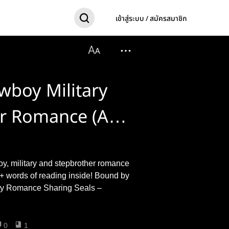
เข้าสู่ระบบ / สมัครสมาชิก
owboy Military
r Romance (A
Romance Book
, military and stepbrother romance
ds of reading inside! Bound by
the Bronco–Pregnancy and Cowboy Romance Sharing Seals –
0
1