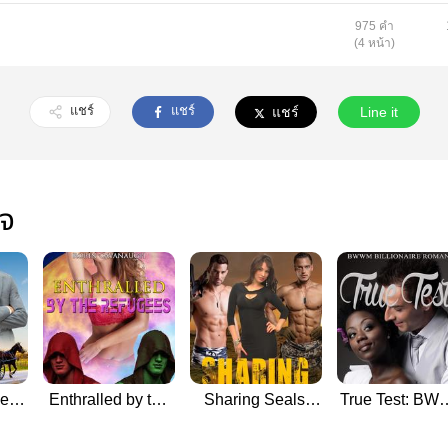
975 คำ
(4 หน้า)
แชร์
แชร์
แชร์
Line it
ใจ
New
Enthralled by the
Sharing Seals:
True Test: B
lean
Refugees
Menage Military
Billionaire
Romance
Romance