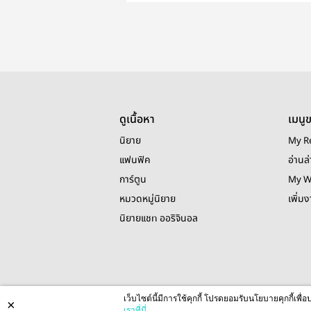
Ice Hockey
Billionaire
Romance
Romance
ดูเนื้อหา
เมนู
นิยาย
My R
แฟนฟิค
อ่านล่
การ์ตูน
My W
หมวดหมู่นิยาย
เพิ่ม
นิยายแชท ออริจินอล
เว็บไซต์นี้มีการใช้คุกกี้ โปรดยอมรับนโยบายคุกกี้เพ
×
เราที่นี่