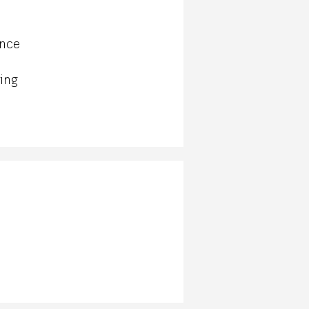
ance
ing