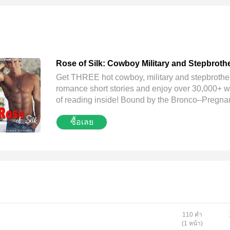
Rose of Silk: Cowboy Military and Stepbroth
Romance (A Mixed Steamy Romance Book
Get THREE hot cowboy, military and stepbrothe
Collection)
romance short stories and enjoy over 30,000+ 
of reading inside! Bound by the Bronco–Pregna
and Cowboy Romance Sharing Seals –Threes
ซื้อเลย
MFM Military Romance Hunter in the Flight:
Basketball and Dragon Shifter Romance Press
Now and multiply your pleasure with this excitin
collection!
110 คำ
(1 หน้า)