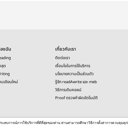
ของฉัน
เกี่ยวกับเรา
eading
ติดต่อเรา
าสุด
เงื่อนไขในการใช้บริการ
riting
นโยบายความเป็นส่วนตัว
งานเขียนใหม่
รู้จัก readAwrite และ meb
วิธีการเติมคอยน์
Proof ตรวจคำผิดอัตโนมัติ
© 2026 readAwrite.com by MEB Corporation Public Company Limited
ื่อประสบการณ์การใช้บริการที่ดีที่สุดของท่าน ท่านสามารถศึกษาวิธีการตั้งค่าการควบคุมคุก
This site is protected by reCAPTCHA and the Google
Privacy Policy
and
Terms of Service
apply.