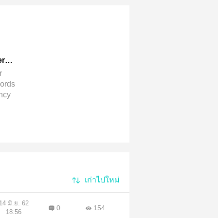
er
r
words
ncy
ome
 Buy
g
เก่าไปใหม่
14 มิ.ย. 62
0
154
18:56