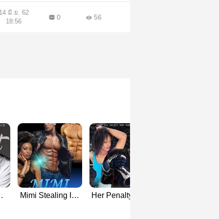
14 มิ.ย. 62
0
56
18:56
WWM
Mimi Stealing Ice
Her Penalty Shot:
The Thrill
Cream: BWWM
BWWM Ice
MMF Menage
Hockey and