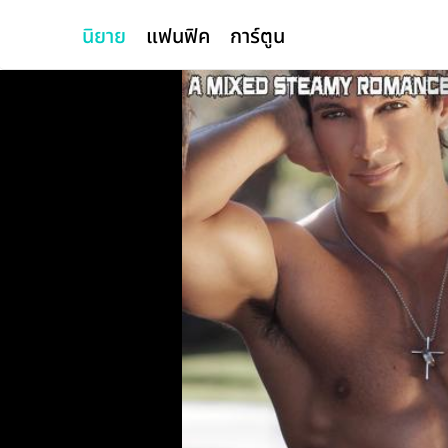
นิยาย
แฟนฟิค
การ์ตูน