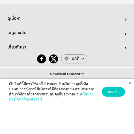
ดูเนื้อหา
เมนูของฉัน
เกี่ยวกับเรา
ปกติ
Download readAwrite
×
เว็บไซต์นี้มีการใช้คุกกี้ โปรดยอมรับนโยบายคุกกี้เพื่อ
ประสบการณ์การใช้บริการที่ดีที่สุดของท่าน ท่านสามารถ
ยอมรับ
ศึกษาวิธีการตั้งค่าการควบคุมคุกกี้ของท่านผ่าน
นโยบาย
© 2026 readAwrite.com by MEB Corporation Public Company Limited
การใช้คุกกี้ของเราที่นี่
This site is protected by reCAPTCHA and the Google
Privacy Policy
and
Terms of Service
apply.