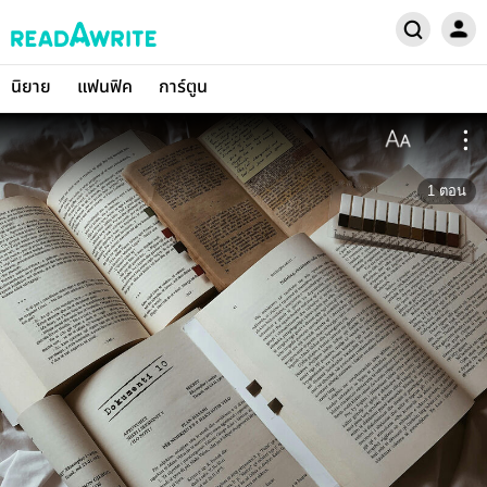
นิยาย
แฟนฟิค
การ์ตูน
1
ตอน