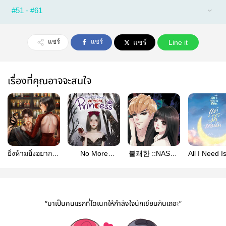
#51 - #61
แชร์
แชร์
แชร์
Line it
เรื่องที่คุณอาจจะสนใจ
ยิ่งห้ามยิ่งอยากรัก
No More
불쾌한 ::NASTY
All I Need I
Bad Desire
Princess ไม่ใช่
WICKED:: ซ่อน
แค่ ‘รัก’ เท่
เจ้าหญิงอีกต่อไป
เล่ห์เสน่ห์มาร
“มาเป็นคนแรกที่โดเนทให้กำลังใจนักเขียนกันเถอะ”