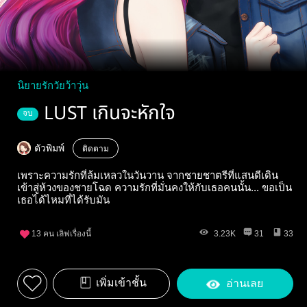
นิยายรักวัยว้าวุ่น
LUST เกินจะหักใจ
จบ
ตัวพิมพ์
ติดตาม
เพราะความรักที่ล้มเหลวในวันวาน จากชายชาตรีที่แสนดีเดิน
เข้าสู่ห้วงของชายโฉด ความรักที่มั่นคงให้กับเธอคนนั้น... ขอเป็น
เธอได้ไหมที่ได้รับมัน
13
คน เลิฟเรื่องนี้
3.23K
31
33
เพิ่มเข้าชั้น
อ่านเลย