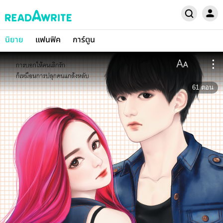
นิยาย
แฟนฟิค
การ์ตูน
61
ตอน