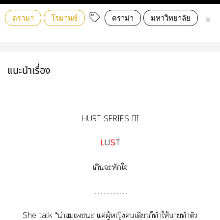
ดรามา
โรมานซ์
ดราม่า
มหาวิทยาลัย
นักร
แนะนำเรื่อง
HURT SERIES III
L
U
S
T
เกินะหักใ
.......................
She talk “น่าเะ แค่ผู้หญิงเดียวก็ทำให้าทำตัว