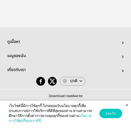
ข้างบ้าน
ดูเนื้อหา
เมนูของฉัน
เกี่ยวกับเรา
ปกติ
Download readAwrite
×
เว็บไซต์นี้มีการใช้คุกกี้ โปรดยอมรับนโยบายคุกกี้เพื่อ
ประสบการณ์การใช้บริการที่ดีที่สุดของท่าน ท่านสามารถ
ยอมรับ
ศึกษาวิธีการตั้งค่าการควบคุมคุกกี้ของท่านผ่าน
นโยบาย
© 2026 readAwrite.com by MEB Corporation Public Company Limited
การใช้คุกกี้ของเราที่นี่
This site is protected by reCAPTCHA and the Google
Privacy Policy
and
Terms of Service
apply.