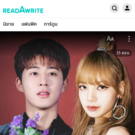
นิยาย
แฟนฟิค
การ์ตูน
15
ตอน