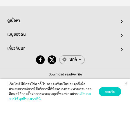
ดูเนื้อหา
เมนูของฉัน
เกี่ยวกับเรา
ปกติ
Download readAwrite
×
เว็บไซต์นี้มีการใช้คุกกี้ โปรดยอมรับนโยบายคุกกี้เพื่อ
ประสบการณ์การใช้บริการที่ดีที่สุดของท่าน ท่านสามารถ
ยอมรับ
ศึกษาวิธีการตั้งค่าการควบคุมคุกกี้ของท่านผ่าน
นโยบาย
© 2026 readAwrite.com by MEB Corporation Public Company Limited
การใช้คุกกี้ของเราที่นี่
This site is protected by reCAPTCHA and the Google
Privacy Policy
and
Terms of Service
apply.