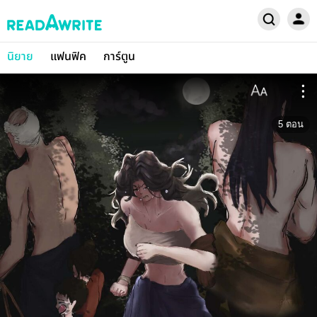
นิยาย
แฟนฟิค
การ์ตูน
5
ตอน