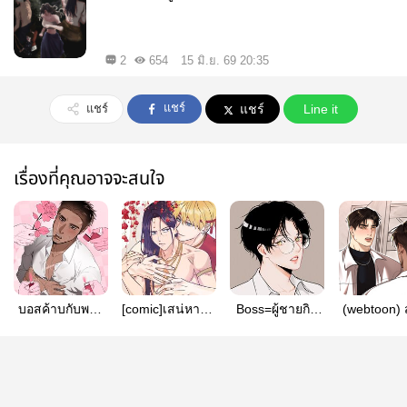
2
654
15 มิ.ย. 69 20:35
แชร์
แชร์
แชร์
Line it
เรื่องที่คุณอาจจะสนใจ
บอสค้าบกับพวก
[comic]เสน่หาชา
Boss=ผู้ชายกิน
(webtoon) ส
ลูกหมา
ละวัน
พืช
แมนลั่น! เค
มือสามีแห่ง
ก่อนใค