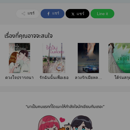
แชร์
แชร์
แชร์
Line it
เรื่องที่คุณอาจจะสนใจ
ดวงใจปรารถนา
รักฉันนั้นเพื่อเธอ
ลวงรักเมียหลวง
ใต้ร่มสกุ
(sample 3บท)
[Shadine
“มาเป็นคนแรกที่โดเนทให้กำลังใจนักเขียนกันเถอะ”