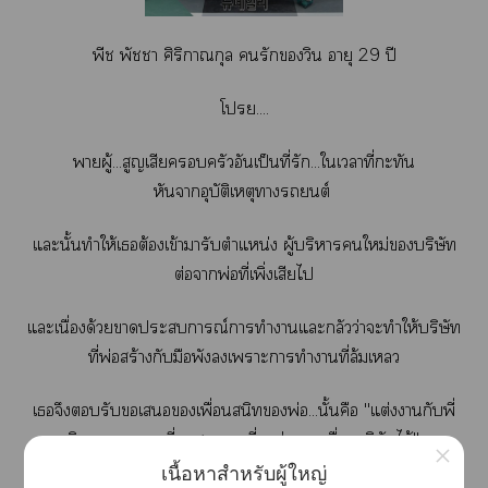
พีช พัชา ศิริกาณกุล รักวิน อายุ 29 ปี
โ....
าผู้...สูญเสียครัวอันเป็นที่รัก...ใเาที่ะทัน
หันาอุบัติเหตุารถยนต์
แะนั้นทำให้เต้องเข้ามารับตำแหน่ง ผู้บริหารใหม่บริษัท
ต่อาพ่อที่เพิ่งเสียไ
แะเนื่องด้วยาะการณ์าทำาแะกลัวว่าะทำให้บริษัท
ที่พ่อสร้างกับมือพังเาะาทำาที่ล้มเ
เจึงรับเเพื่อนสนิทพ่อ...นั้นคือ "แต่งากับพี่
วินะหนูา พี่เาาาที่ะช่วยหนูเรื่องบริษัทได้"
×
เนื้อหาสำหรับผู้ใหญ่