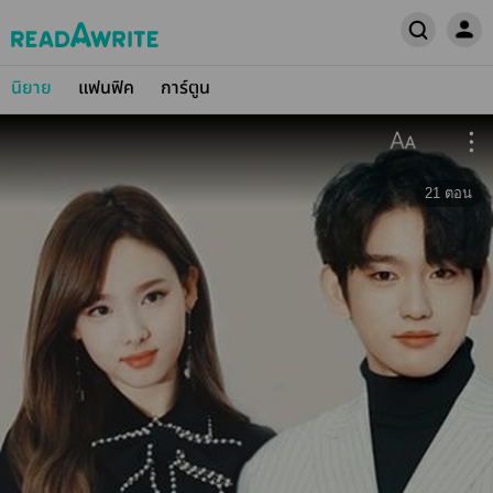
นิยาย
แฟนฟิค
การ์ตูน
21
ตอน