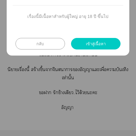
"พี่เาะแต่งกับาค่ะ"
เรื่องนี้มีเนื้อหาสำหรับผู้ใหญ่ อายุ 18 ปี ขึ้นไป
Cr.รูปาาอินเอร์เน็ต
กลับ
เข้าสู่เนื้อหา
ปล.บุคคลใาไม่มีส่วนเกี่ยวข้องกับเนื้อเรื่องะะ ใช้เพื่อ
จินตนาการสำหรับอ่านเท่านั้น
นิยายเรื่องนี้ สร้างขึ้นาจินตนาการอัญญาแะเพื่อาบันเทิง
เท่านั้น
า รักข้างเดียว..ไว้ด้วยะะ
อัญญา