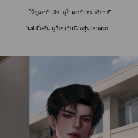
"ให้กูเากับมึง.. กูไเากับหมาดีกว่า!"
"แต่เมื่อคืน กูก็เากับมึงอยู่ะ..."