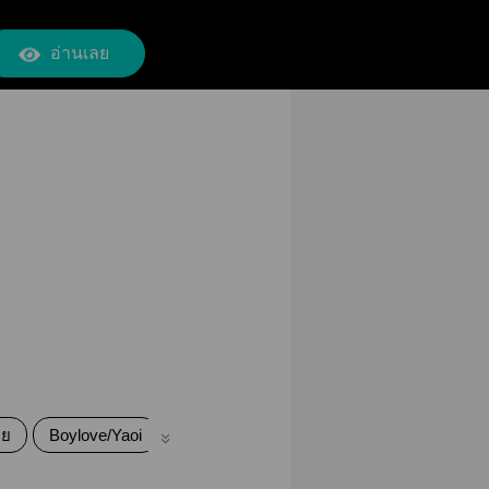
อ่านเลย
าย
Boylove/Yaoi
คลั่งรัก
หึงโหด
ขี้หวง
พระเอกขี