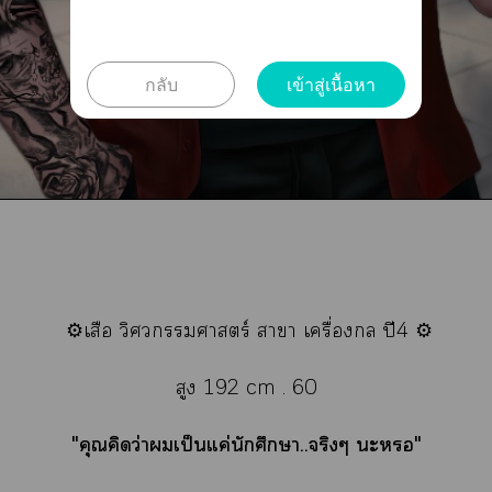
กลับ
เข้าสู่เนื้อหา
⚙️เสือ วิศวกรรมศาสตร์ าา เครื่อง ปี4 ⚙️
สูง 192 cm . 60
"คุณคิดว่าเป็นแค่นักศึกษา..จริงๆ ะ"