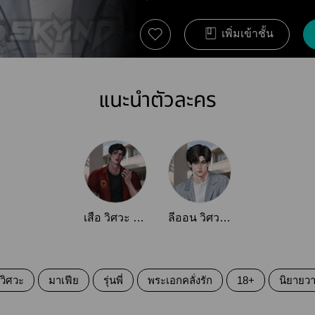
เพิ่มเข้าชั้น
แนะนำตัวละคร
เสือ วิศวะ เครื่องกล
ลีออน วิศวะ แม่พิมพ์
วิศวะ
มาเฟีย
รุ่นพี่
พระเอกคลั่งรัก
18+
นิยายว