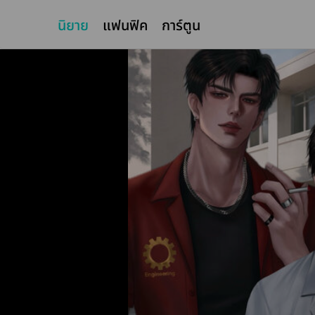
นิยาย
แฟนฟิค
การ์ตูน