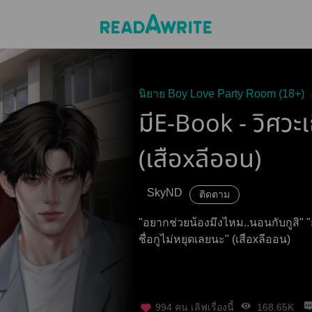
นิยาย Boy Love Party Room (18+)
มีE-Book - วิศวะเถ
(เสือxลีออน)
SkyND
ติดตาม
"อยากช่วยน้องมึงไหม..นอนกับกูสิ" "กู
ชื่อกูไม่หยุดเลยนะ" (เสือxลีออน)
994
คน เลิฟเรื่องนี้
168.65K