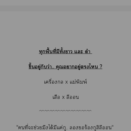
ทุกพื้นที่มีทั้งา แะ ดำ
ขึ้นอยู่กับว่า.. คุณาอยู่ไ ?
เครื่อง x แม่พิมพ์
เสือ x ลีน
﹌﹌﹌﹌﹌﹌﹌﹌﹌﹌
"คนที่ะช่วยมึงได้มีแค่กู.. ร้องกูสิลีน"