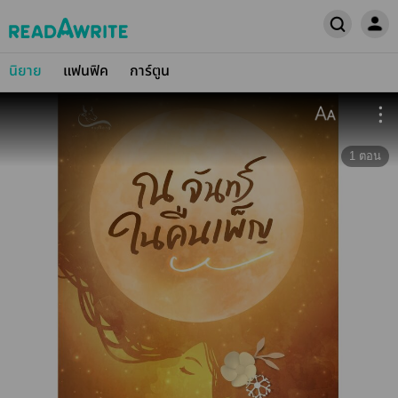
นิยาย
แฟนฟิค
การ์ตูน
1
ตอน