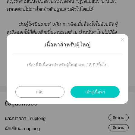
หญิงไม้เป็นสมบัติส่วนที่นี่ ข้อนี้มีขึ้นช้าาแล้ว
หล่อนไม่าโย้ายถิ่นาาผัวไไได้
มันผู้ใเป็นาต่างถิ่น าติดเนื้อต้องใใตัวอดีตผู้
หญิงไม้ก็ต้องย้ายถิ่นาาอยู่ ณ บ้านนั่นๆ โไม่มีข้อ
×
ยกเว้น แะมันผู้ใที่ไม่าเลี้ยงดูอดีตผู้หญิงไม้ให้มีาสุข
เนื้อหาสำหรับผู้ใหญ่
ได้ มันผู้นั้นต้องกลับไอยู่ใที่ที่าาโไม่มีข้อยกเว้นอีกเช่นกัน
เรื่องนี้มีเนื้อหาสำหรับผู้ใหญ่ อายุ 18 ปี ขึ้นไป
กลับ
เข้าสู่เนื้อหา
ข้อมูลนักเขียน
ติดตาม
นามปากกา :
nuptong
ติดตาม
นักเขียน :
nuptong