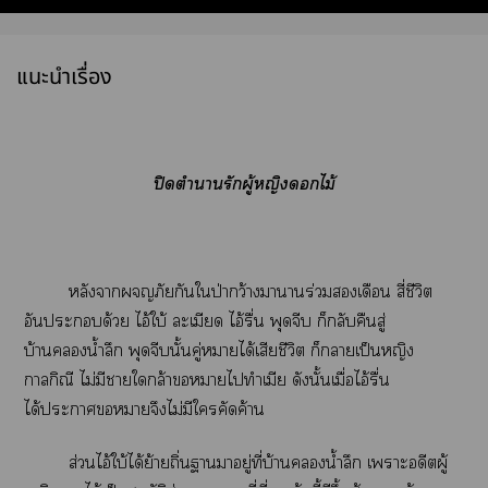
แนะนำเรื่อง
ปิดตำารักผู้หญิงไม้
หลังาภัยกันใป่ากว้างาานร่วมเดือน สี่ชีวิต
อันะด้วย ไอ้ใบ้ ละเมียด ไอ้รื่น พุดจีบ ก็กลับคืนสู่
บ้านน้ำลึก พุดจีบนั้นคู่าได้เสียชีวิต ก็าเป็นหญิง
กาลกิณี ไม่มีาใกล้าาไทำเมีย ดังนั้นเมื่อไอ้รื่น
ได้ะาาจึงไม่มีใคัดค้าน
ส่วนไอ้ใบ้ได้ย้ายถิ่นาาอยู่ที่บ้านน้ำลึก เาะอดีตผู้