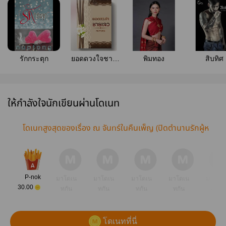
รักกระตุก
ยอดดวงใจชาย
พิมทอง
สิบทิศ
เลว
ให้กำลังใจนักเขียนผ่านโดเนท
โดเนทสูงสุดของเรื่อง ณ จันทร์ในคืนเพ็ญ (ปิดตำนานรักผู้ห
ญิงดอกไม้)
P-nok
มาโดเน
มาโดเน
มาโดเน
มาโดเน
มาโดเ
30.00
ทกัน
ทกัน
ทกัน
ทกัน
ทกัน
โดเนทที่นี่