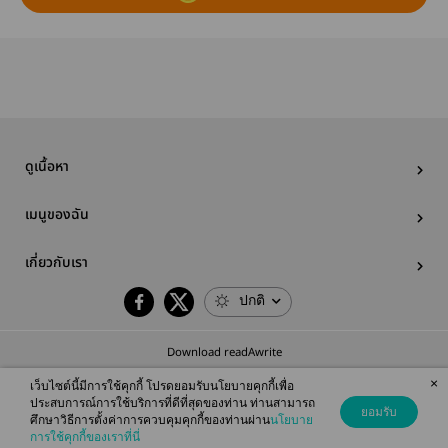
ดูเนื้อหา
เมนูของฉัน
เกี่ยวกับเรา
ปกติ
Download readAwrite
×
เว็บไซต์นี้มีการใช้คุกกี้ โปรดยอมรับนโยบายคุกกี้เพื่อ
ประสบการณ์การใช้บริการที่ดีที่สุดของท่าน ท่านสามารถ
ยอมรับ
ศึกษาวิธีการตั้งค่าการควบคุมคุกกี้ของท่านผ่าน
นโยบาย
© 2026 readAwrite.com by MEB Corporation Public Company Limited
การใช้คุกกี้ของเราที่นี่
This site is protected by reCAPTCHA and the Google
Privacy Policy
and
Terms of Service
apply.