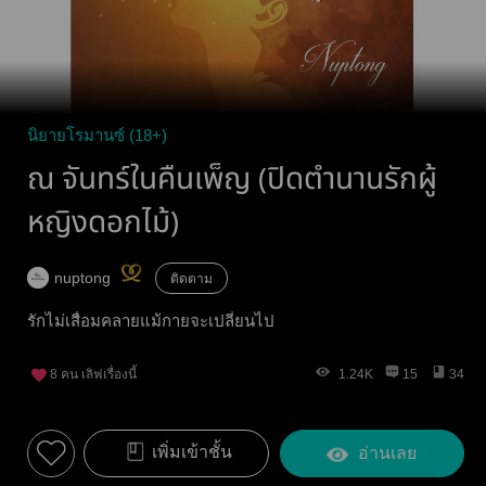
นิยายโรมานซ์ (18+)
ณ จันทร์ในคืนเพ็ญ (ปิดตำนานรักผู้
หญิงดอกไม้)
nuptong
ติดตาม
รักไม่เสื่อมคลายแม้กายจะเปลี่ยนไป
8
คน เลิฟเรื่องนี้
1.24K
15
34
เพิ่มเข้าชั้น
อ่านเลย