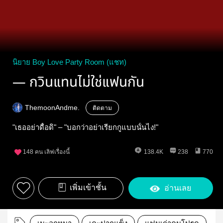
นิยาย Boy Love Party Room (แชท)
— กวินแทนไม่ใช่แฟนกัน
ThemoonAndme.
ติดตาม
"เธออย่าดื้อดิ" – "บอกว่าอย่าเรียกกูแบบนั้นไง!"
148
คน เลิฟเรื่องนี้
138.4K
238
770
เพิ่มเข้าชั้น
อ่านเลย