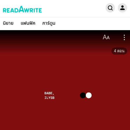
นิยาย
แฟนฟิค
การ์ตูน
4
ตอน