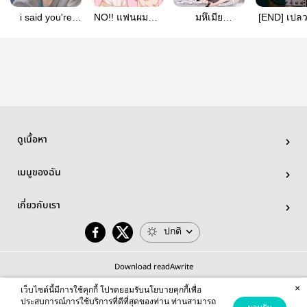
i said you're
NO!! แฟนผมมัน
มหึเมีย
[END] เปลว
CRAZY3 |
ดื้อกว่าที่คิด (ภาค
BJYX’mpreg
NOMIN (I
Mpreg (มีอีบุ๊ก)
มหา’ลัย) [มีอีบุ๊ก]
(เศรษฐราธิวัต)
ดูเนื้อหา
เมนูของฉัน
เกี่ยวกับเรา
ปกติ
Download readAwrite
×
เว็บไซต์นี้มีการใช้คุกกี้ โปรดยอมรับนโยบายคุกกี้เพื่อ
ประสบการณ์การใช้บริการที่ดีที่สุดของท่าน ท่านสามารถ