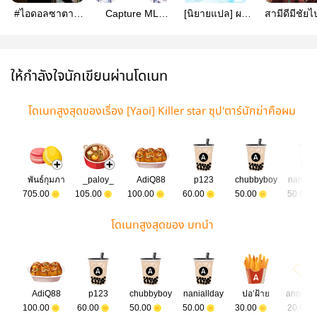
#ไอดอลซาตาน
Capture ML
[นิยายแปล] ผม
สามีดีมีชัยไ
BL
#ทักษะจับขา
แต่งงานกับเจ้า
ครึ่ง (ตีพิม
ทองคำ
สัวยังหนุ่ม :
Deep
Second
Publishin
Marriage of a
ให้กำลังใจนักเขียนผ่านโดเนท
Wealthy Old
Man
โดเนทสูงสุดของเรื่อง [Yaoi] Killer star ซุป'ตาร์นักฆ่าคือผม
เอง
พันธ์กุมภา
_paloy_
AdiQ88
p123
chubbyboy
naniall
705.00
105.00
100.00
60.00
50.00
50.00
โดเนทสูงสุดของ บทนำ
AdiQ88
p123
chubbyboy
naniallday
ปอ’ฝ้าย
anonym
100.00
60.00
50.00
50.00
30.00
20.00