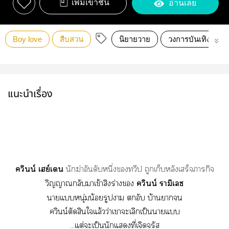
เพิ่มเข้าชั้น
อ่านเลย
Boy love
สืบสวน
นิยายวาย
วงการบันเทิง
แนะนำเรื่อง
ควินน์ เฮย์เ
นักฆ่าอันดับหนึ่งทวีป
ถูกเก็บหลังเสร็จภารกิจ
วิญญาณกลับาเข้าสิงร่าง
ควินน์ รามิเลซ
าแหนุ่มน้อยรูปา ตกอับ บ้านา
ควินน์ตัดสินใแล้วว่าเาะเลิกเป็นาแ
...แต่ะเป็นนักแที่เจิดจรัส