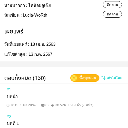
ติดตาม
นามปากกา :
ไหน้อยลูเซีย
ติดตาม
นักเขียน :
Lucia-WoRth
เผยแพร่
วันที่เผยแพร่ :
18 เม.ย. 2563
แก้ไขล่าสุด :
13 ก.ค. 2567
ตอนทั้งหมด (130)
ซื้อทุกตอน
เก่าไปใหม่
#1
บทนำ
18 เม.ย. 63 20:47
82
38.52K
1619 คำ (7 หน้า)
#2
บทที่ 1