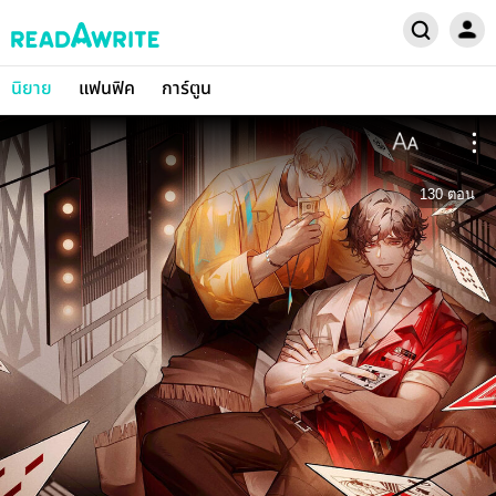
นิยาย
แฟนฟิค
การ์ตูน
130
ตอน