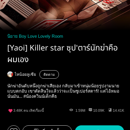
นิยาย Boy Love Lovely Room
[Yaoi] Killer star ซุป'ตาร์นักฆ่าคือ
ผมเอง
ไหน้อยลูเซีย
ติดตาม
นักฆ่าอันดับหนึ่งถูกฆ่าเสียเอง กลับมาเข้าหนุ่มน้อยรูปงามนาย
แบบตกอับ เขาตัดสินใจแล้วว่าจะเป็นซูเปอร์สตาร์! แต่ไอ้หมอ
นั่นมัน... #น้องควินน์เด็กคีธ
3.48K
คน เลิฟเรื่องนี้
1.59M
10.09K
14.41K