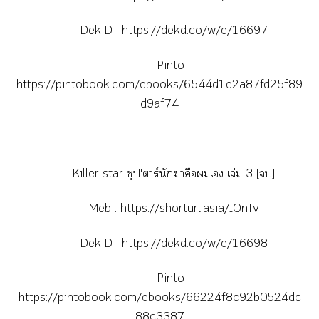
Dek-D :
https://dekd.co/w/e/16697
Pinto :
https://pintobook.com/ebooks/6544d1e2a87fd25f89
d9af74
Killer star ซุป'าร์นักฆ่าคือเ เล่ม 3 []
Meb :
https://shorturl.asia/IOnTv
Dek-D :
https://dekd.co/w/e/16698
Pinto :
https://pintobook.com/ebooks/66224f8c92b0524dc
88c3387