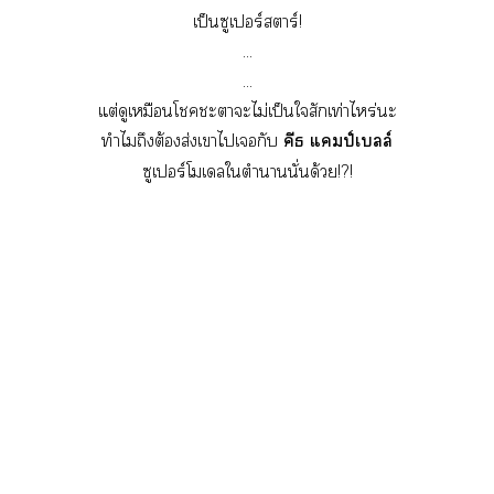
เป็นซูเปอร์าร์!
...
...
แต่ดูเหมือนโะาะไม่เป็นใสักเท่าไหร่ะ
ทำไมถึงต้องส่งเาไเกับ
คีธ แป์เบลล์
ซูเปอร์โเลใตำานั่นด้วย!?!