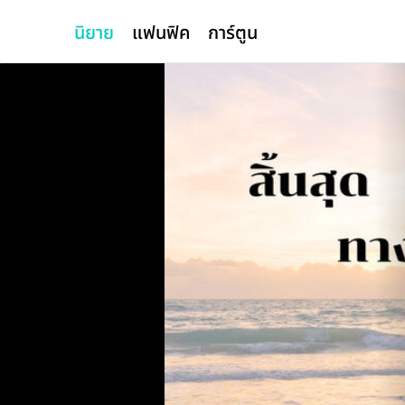
นิยาย
แฟนฟิค
การ์ตูน