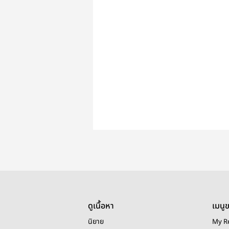
ดูเนื้อหา
เมนู
นิยาย
My R