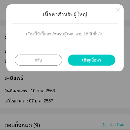
×
เนื้อหาสำหรับผู้ใหญ่
เรื่องนี้มีเนื้อหาสำหรับผู้ใหญ่ อายุ 18 ปี ขึ้นไป
ข้อมูลนักเขียน
ติดตาม
นามปากกา :
idaisy88
กลับ
เข้าสู่เนื้อหา
ติดตาม
นักเขียน :
hellodaisy
เผยแพร่
วันที่เผยแพร่ :
10 ก.พ. 2563
แก้ไขล่าสุด :
07 ธ.ค. 2567
ตอนทั้งหมด (9)
เก่าไปใหม่