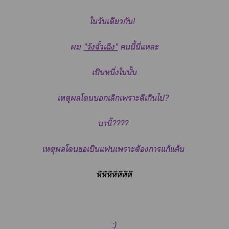
ใวันเดียวกัน!
​
"วังจั๋วเฉิง"
นี้นี่แะ
เป็นหนึ่งในั้น
เหตุโเลิกเาะดีเกินไ?
นานิ๊????
เหตุโเป็นแเาะต้องาแก้แค้น
หึหึหึหึหึหึหึ
:)​