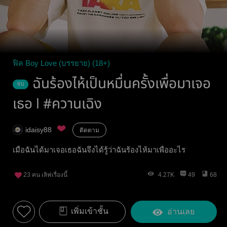
ฟิค Boy Love (บรรยาย) (18+)
ฉันร้องไห้เป็นหมื่นครั้งเพื่อมาเจอ
จบ
เธอ​ l​ #ควานเฉิง
idaisy88
ติดตาม
เมื่อฉันได้มาเจอเธอฉันจึงได้รู้ว่าฉันร้องไห้มาเพื่ออะไร
23
คน เลิฟเรื่องนี้
4.27K
49
68
เพิ่มเข้าชั้น
อ่านเลย