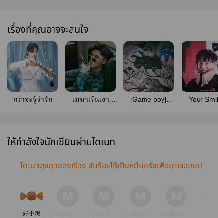
เรื่องที่คุณอาจจะสนใจ
กว่าจะรู้ว่ารัก
เมฆาเร้นเงา
[Game boy]
Your Smil
(ควานเฉิง)
[KuanCheng]
ควานเฉิ
ให้กำลังใจนักเขียนผ่านโดเนท
โดเนทสูงสุดของเรื่อง ฉันร้องไห้เป็นหมื่นครั้งเพื่อมาเจอเธอ​ l​
#ควานเฉิง
好不想
มาโดเน
มาโดเน
มาโดเน
มาโดเน
มาโดเ