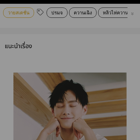
วายสเตชั่น
ปรมจ
ควานเฉิง
หลิวไห่ควาน
แนะนำเรื่อง