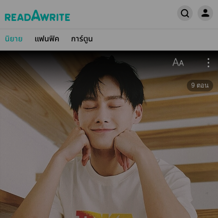
นิยาย
แฟนฟิค
การ์ตูน
9
ตอน