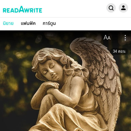
นิยาย
แฟนฟิค
การ์ตูน
34
ตอน