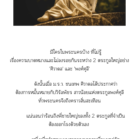
มีใใะบ้าง ที่ไม่รู้
เรื่องาาาแะไม่กันระหว่าง 2 ตระกูลใหญ่อย่าง
'ศิาล' แะ 'พงศ์ศุลี'
ดังนั้นเมื่อ ม.ร.ว. เ ศิาลได้ะาว่า
ต้องาหมั้นากับวิรัลพั าน้อยแห่งตระกูลพงศ์ศุลี
ทั่วะจึงถึงาสั่นสะเทือน
แน่นอนว่าร้อนถึงพี่าใหญ่ทั้ง 2 ตระกูลที่จำเป็น
ต้องโด้วยตัวเ