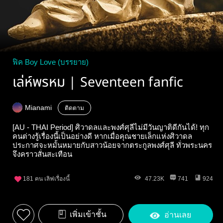
ฟิค Boy Love (บรรยาย)
เล่ห์พรหม | Seventeen fanfic
Mianami
ติดตาม
[AU - THAI Period] ศิวาดลและพงศ์ศุลีไม่มีวันญาติดีกันได้! ทุก
คนต่างรู้เรื่องนี้เป็นอย่างดี หากเมื่อคุณชายเล็กแห่งศิวาดล
ประกาศจะหมั้นหมายกับสาวน้อยจากตระกูลพงศ์ศุลี ทั่วพระนคร
จึงคราวสั่นสะเทือน
181
คน เลิฟเรื่องนี้
47.23K
741
924
เพิ่มเข้าชั้น
อ่านเลย