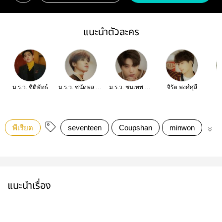
แนะนำตัวละคร
ม.ร.ว. ชิติพัทธ์
ม.ร.ว. ชนัดพล ศิวาดล
ม.ร.ว. ชนเทพ ศิวาดล
จิรัต พงศ์ศุลี
วิ
พีเรียด
seventeen
Coupshan
minwon
So
แนะนำเรื่อง