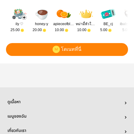
ily ♡
honey-y
apieceofblue
หม่ามี้หัวใจน้องวอนอู
BE_cj
ibabybr
25.00
20.00
10.00
10.00
5.00
5.00
โดเนทที่นี่
ดูเนื้อหา
เมนูของฉัน
เกี่ยวกับเรา