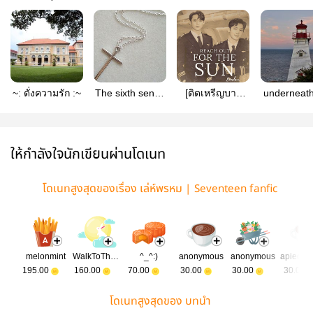
~: ดั่งความรัก :~
The sixth sense
[ติดเหรีญบาง
underneath
| SEVENTEEN
ตอน 1 พ.ย. 66]
polaris | m
FanFic
Reach out for
the Sun |
MINWON
ให้กำลังใจนักเขียนผ่านโดเนท
#หมายตะวันมิ
นวอน
โดเนทสูงสุดของเรื่อง เล่ห์พรหม | Seventeen fanfic
melonmint
WalkToTheMoon
^_^:)
anonymous
anonymous
195.00
160.00
70.00
30.00
30.00
30.00
โดเนทสูงสุดของ บทนำ